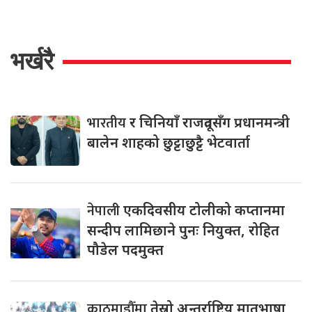
भर्खरै
भारतीय
र चिनियाँ राजदूतसँग प्रधानमन्त्री
बालेन शाहको छुट्टाछुट्टै भेटवार्ता
नेपाली
एकदिवसीय टोलीको कप्तानमा
सन्दीप लामिछाने पुनः नियुक्त, रोहित
पौडेल पदमुक्त
काठमाडौँमा
तेस्रो अन्तर्राष्ट्रिय मातृभाषा