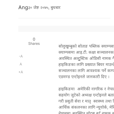
Ang
३० जेष्ठ २०७५, बुधबार
0
Shares
सोलुखुम्बुको सोताङ पब्लिक क्याम्पस
क्याम्पसमा आइ.टी. कक्षा सञ्चालनका
-A
अवस्थित अल्टुूस्टिक ओडिसी नामक
A
हाइकिङका लागि प्रख्यात बियर माउ
सञ्चालनका लागि आवश्यक पर्ने कम्प्य
+A
एडमण्ड एन्टोइनले जानकारी दिए ।
हाइकिङमा अमेरिकी नागरिक र नेपाल
सहयोग जुटेको अध्यक्ष एन्टोइनले बताउ 
गरी प्रसुती सेवा र मातृ स्वास्थ्य तथा
आर्थिक संकलनका लागि न्यूयोर्क, मेर
नेपालमा अवस्थित लोटस हर्ट नामक स