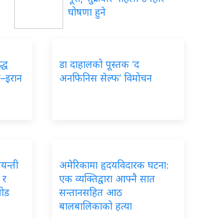
घोषणा हुने
द्ध
डा दाहालको पूस्तक ‘द
ा–इरान
अनफिनिस सेल्फ’ विमोचन
जयन्ती
अमेरिकामा हृदयविदारक घटना:
 र
एक व्यक्तिद्वारा आफ्नै सात
जोड
सन्तानसहित आठ
बालबालिकाको हत्या