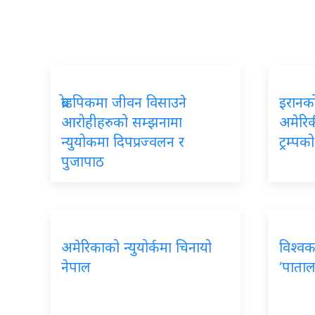
ब्रोडपिकमा जीवन विसाउने
इरानको
आरोहीहरुको सम्झनामा
अमेरिकी
न्युयोकमा दिपप्रज्वलन र
ट्रम्प
पुजापाठ
अमेरिकाको न्युयोर्कमा चिनायो
विश्वक
नेपाल
‘पाताल