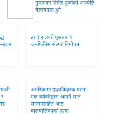
गुमाएका निर्मल पुर्जाको अन्त्येष्टि
बेलायतमा हुने
द्ध
डा दाहालको पूस्तक ‘द
ा–इरान
अनफिनिस सेल्फ’ विमोचन
जयन्ती
अमेरिकामा हृदयविदारक घटना:
 र
एक व्यक्तिद्वारा आफ्नै सात
जोड
सन्तानसहित आठ
बालबालिकाको हत्या