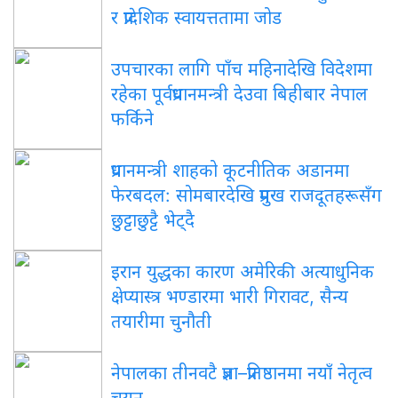
र प्रादेशिक स्वायत्ततामा जोड
उपचारका लागि पाँच महिनादेखि विदेशमा
रहेका पूर्वप्रधानमन्त्री देउवा बिहीबार नेपाल
फर्किने
प्रधानमन्त्री शाहको कूटनीतिक अडानमा
फेरबदल: सोमबारदेखि प्रमुख राजदूतहरूसँग
छुट्टाछुट्टै भेट्दै
इरान युद्धका कारण अमेरिकी अत्याधुनिक
क्षेप्यास्त्र भण्डारमा भारी गिरावट, सैन्य
तयारीमा चुनौती
नेपालका तीनवटै प्रज्ञा–प्रतिष्ठानमा नयाँ नेतृत्व
चयन