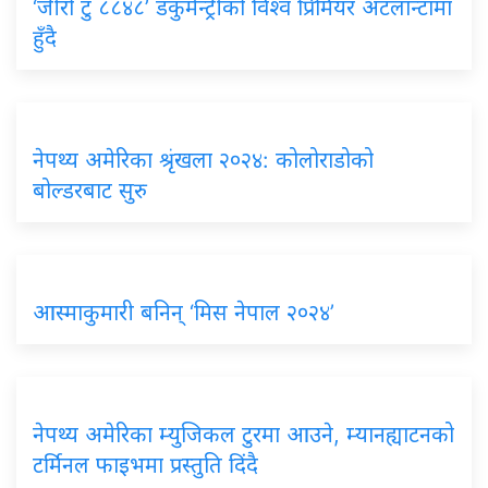
‘जीरो टु ८८४८’ डकुमेन्ट्रीको विश्व प्रिमियर अटलान्टामा
हुँदै
नेपथ्य अमेरिका श्रृंखला २०२४: कोलोराडोको
बोल्डरबाट सुरु
आस्माकुमारी बनिन् ‘मिस नेपाल २०२४’
नेपथ्य अमेरिका म्युजिकल टुरमा आउने, म्यानह्याटनको
टर्मिनल फाइभमा प्रस्तुति दिंदै