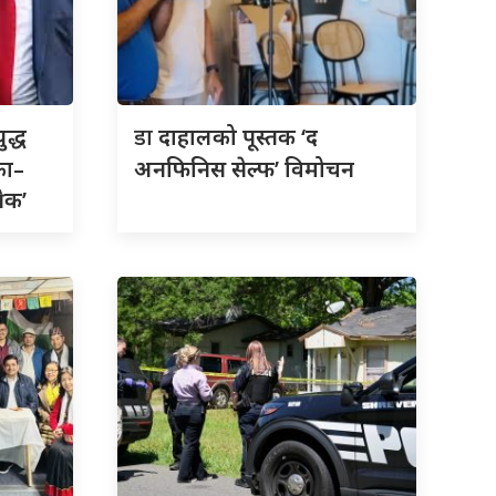
डा
ुद्ध
दाहालको पूस्तक ‘द
का–
अनफिनिस सेल्फ’ विमोचन
रेक’