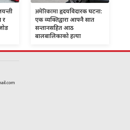
अमेरिकामा
जयन्ती
हृदयविदारक घटना:
ि र
एक व्यक्तिद्वारा आफ्नै सात
 जोड
सन्तानसहित आठ
बालबालिकाको हत्या
ail.com