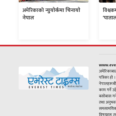
अमेरिकाको
विश्वक
न्युयोर्कमा चिनायो
नेपाल
‘पाताल
www.eve
अमेरिकाबाट
पत्रिका हो 
नेपालहरूबी
काम गर्ने उ
बसोबास गर्
तथा अनुभवल
समसामयिक 
विषयहरू तथ