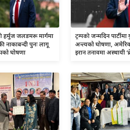
को
ट्रम्पको
हर्मुज जलडमरू मार्गमा
जन्मदिन पार्टीमा य
ी नाकाबन्दी पुनः लागू
अन्त्यको घोषणा, अमेरि
्रम्पको घोषणा
इरान तनावमा अस्थायी ‘ब्