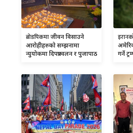
ब्रोडपिकमा
इरान
जीवन विसाउने
आरोहीहरुको सम्झनामा
अमेरिक
न्युयोकमा दिपप्रज्वलन र पुजापाठ
गर्ने ट