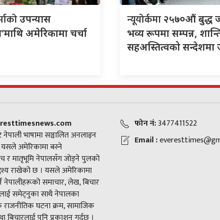
र्माको
न्यूयोर्कमा
उपन्यास
२५७०औं बुद्ध 
’माथि अमेरिकामा चर्चा
भव्य रूपमा सम्पन्न, शान्त
सहअस्तित्वको सन्देशमा
resttimesnews.com
फोन नं:
3477411522
 नेपाली भाषामा सञ्चालित अनलाइन
Email :
everesttimes@gm
। यसले अमेरिकामा बस्ने
च र मातृभूमि नेपालसँग जोड्ने पुलको
द्देश्य राखेको छ । यसले अमेरिकामा
ने नेपालीहरूको समाचार, लेख, बिचार
ाई समेट्नुका साथै नेपालका
राजनीतिक घटना क्रम, सामाजिक
ा बिचारलाई पनि प्रकाशन गर्दछ ।