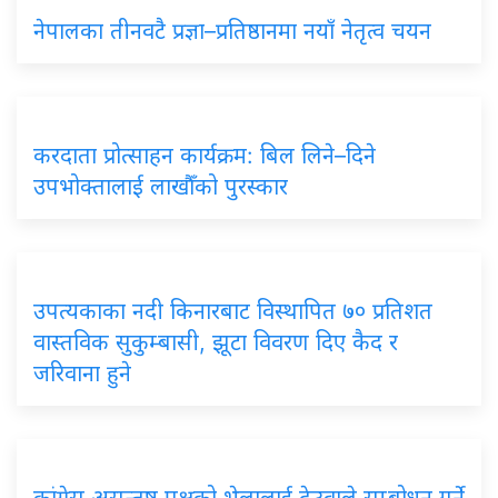
नेपालका तीनवटै प्रज्ञा–प्रतिष्ठानमा नयाँ नेतृत्व चयन
करदाता प्रोत्साहन कार्यक्रम: बिल लिने–दिने
उपभोक्तालाई लाखौँको पुरस्कार
उपत्यकाका नदी किनारबाट विस्थापित ७० प्रतिशत
वास्तविक सुकुम्बासी, झूटा विवरण दिए कैद र
जरिवाना हुने
कांग्रेस असन्तुष्ट पक्षको भेलालाई देउवाले सम्बोधन गर्ने