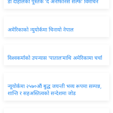
डा दाहालको पूस्तक ‘द अनफिनिस सेल्फ’ विमोचन
अमेरिकाको न्युयोर्कमा चिनायो नेपाल
विश्वकर्माको उपन्यास ‘पाताल’माथि अमेरिकामा चर्चा
न्यूयोर्कमा २५७०औं बुद्ध जयन्ती भव्य रूपमा सम्पन्न,
शान्ति र सहअस्तित्वको सन्देशमा जोड