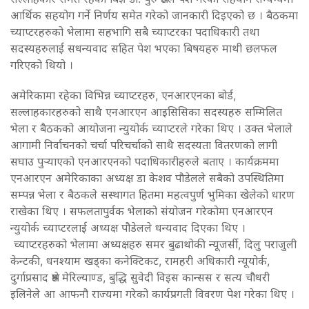
आर्थिक सहयोग गर्ने निर्णय समेत गरेको जानकारी दिइएको छ । बैठकमा
च्याप्टरहरुको भेलामा सहभागि सबै च्याप्टरका पदाधिकारी तथा
सदस्यहरुलाई सधन्यवाद सहित पेश भएका बिषयहरु माथी छलफल
गरिएको थियो ।
अमेरिकामा रहेका विभिन्न च्याप्टरहरु, एनआरएनका बोर्ड,
सल्लाहकारहरुको साथै एनआरएन आइसिसिका सदस्यहरु सम्मिलित
भेला र बैठकको आयोजना न्युयोर्क च्याप्टरले गरेका थिए । उक्त भेलाले
आगामी निर्वाचनको चर्चा परिचर्चाको साथै सदस्यता वितरणको लागी
सघाउ पुर्‍याएको एनआरएनको पदाधिकारीहरुले बताए । कार्यक्रममा
एनआरएन अमेरिकाका अध्यक्ष डा केशव पौडेलले सबैको उपस्थितिमा
सम्पन्न भेला र बैठकले सस्थागत हितमा महत्वपुर्ण भुमिका खेलेको धारण
राखेका थिए । सफलतापुर्वक भेलाको संयोजन गरेकोमा एनआरएन
न्युयोर्क च्याप्टरलाई अध्यक्ष पौडेलले धन्यवाद दिएका थिए ।
च्याप्टरहरुको भेलामा अध्यक्षहरु समर बुढाथोकी न्यूजर्सी, दिलु पराजुली
केन्टकी, धनश्याम खड्का कनेक्टिकट, रामहरी अधिकारी न्यूयोर्क,
दुर्गाप्रसाद श्रेष्ठ मेरिल्याण्ड, बुद्धि सुवेदी विइस कान्सस र सत्य चौधरी
इलिनेले आ आफनौ राज्यमा गरेको कार्यप्रगती विवरण पेश गरेका थिए ।