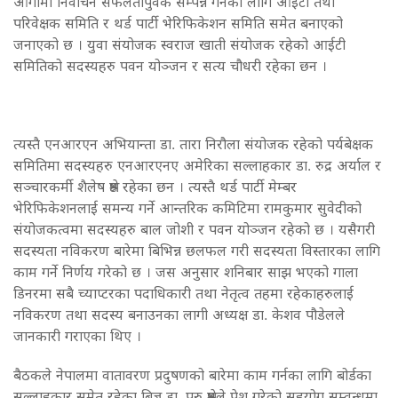
आगामी निर्वाचन सफलतापुर्वक सम्पन्न गर्नका लागि आईटी तथा
परिवेक्षक समिति र थर्ड पार्टी भेरिफिकेशन समिति समेत बनाएको
जनाएको छ । युवा संयोजक स्वराज खाती संयोजक रहेको आईटी
समितिको सदस्यहरु पवन योञ्जन र सत्य चौधरी रहेका छन ।
त्यस्तै एनआरएन अभियान्ता डा. तारा निरौला संयोजक रहेको पर्यबेक्षक
समितिमा सदस्यहरु एनआरएनए अमेरिका सल्लाहकार डा. रुद्र अर्याल र
सञ्चारकर्मी शैलेष श्रेष्ठ रहेका छन । त्यस्तै थर्ड पार्टी मेम्बर
भेरिफिकेशनलाई समन्य गर्ने आन्तरिक कमिटिमा रामकुमार सुवेदीको
संयोजकत्वमा सदस्यहरु बाल जोशी र पवन योञ्जन रहेको छ । यसैगरी
सदस्यता नविकरण बारेमा बिभिन्न छलफल गरी सदस्यता विस्तारका लागि
काम गर्ने निर्णय गरेको छ । जस अनुसार शनिबार साझ भएको गाला
डिनरमा सबै च्याप्टरका पदाधिकारी तथा नेतृत्व तहमा रहेकाहरुलाई
नविकरण तथा सदस्य बनाउनका लागी अध्यक्ष डा. केशव पौडेलले
जानकारी गराएका थिए ।
बैठकले नेपालमा वातावरण प्रदुषणको बारेमा काम गर्नका लागि बोर्डका
सल्लाहकार समेत रहेका बिज्ञ डा. पुरु श्रेष्ठले पेश गरेको सहयोग सम्वन्धमा