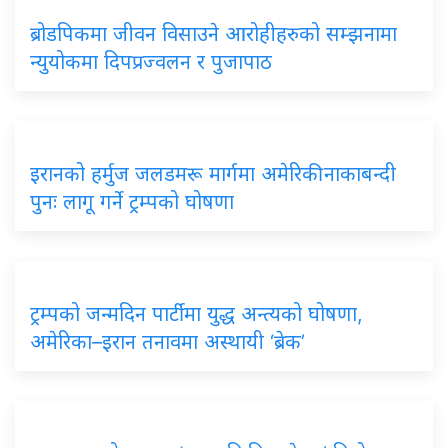
ब्रोडपिकमा जीवन विसाउने आरोहीहरुको सम्झनामा
न्युयोकमा दिपप्रज्वलन र पुजापाठ
इरानको हर्मुज जलडमरू मार्गमा अमेरिकी नाकाबन्दी
पुनः लागू गर्ने ट्रम्पको घोषणा
ट्रम्पको जन्मदिन पार्टीमा युद्ध अन्त्यको घोषणा,
अमेरिका–इरान तनावमा अस्थायी ‘ब्रेक’