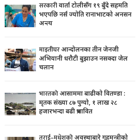
सरकारी
वार्ता टोलीसँग १९ बुँदे सहमति
भएपछि नर्स ज्योति रानाभाटको अनसन
अन्त्य
माइतीघर
आन्दोलनका तीन जेनजी
अभियानी धरौटी बुझाउन नसक्दा जेल
चलान
भारतको
आसाममा बाढीको वितण्डा :
मृतक संख्या ८७ पुग्यो, १ लाख २८
हजारभन्दा बढी प्रभावित
तराई–मधेशको
अवस्थाबारे गृहमन्त्रीको