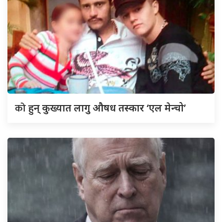
को
हुन् कुख्यात लागु औषध तस्कार ‘एल मेन्चो’