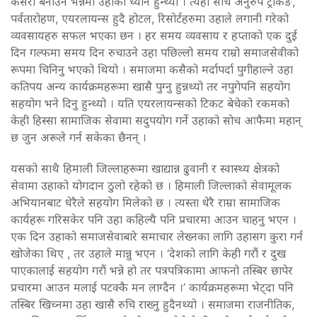
कसरी बनाउने भन्नेमा उहाको ध्यान हुन्थ्यो । त्यही सोच अनुरुप ट्रेकिङ,
पर्वतारोहण, एयरलायन्स हुदै होटल, रिसोर्टहरुमा उहाले लगानी गरेको
व्यवसायहरु सफल भएका छन । हर समय व्यवसाय र हप्ताको एक दुई
दिन गल्फमा समय दिन रुचाउने उहा पछिल्लो समय राम्रो समाजसेवीको
रूपमा चिनिनु भएको थियो । समाजमा कसैको मर्दापर्दा पुगीहाल्ने उहा
कतिपय अन्य कार्यक्रमहरूमा खासै पुग्नु हुन्नथ्यो तर नपुगेपनि सहयोग
सहयोग भने दिनु हुन्थ्यो । यति एयरलायन्सको टिकट बेचेको रकमको
केही हिस्सा सामाजिक सेवामा सदुपयोग गर्ने उहाको सोच आफैमा महान्
छ जुन अरूले गर्न सकेका छैनन् ।
यसको साथै हिमाली जिल्लाहरूमा खाद्यान्न ढुवानी र स्वास्थ्य क्षेत्रको
सेवामा उहाको योगदान ठुलो रहेको छ । हिमाली जिल्लाको सेवामूलक
अभियानबाट धेरैले सहयोग मिलेको छ । त्यस्ता धेरै राम्रा सामाजिक
कार्यहरू गरिसकेर पनि उहा कहिल्यै पनि प्रचारमा आउन चाहनु भएन ।
एक दिन उहाको समाजसेवाबारे समाचार लेख्नका लागि उहासग कुरा गर्न
खोजेका थिए , तर उहाले मान्नु भएन । ‘देशको लागि केही गरौं र दुख
पाएकालाई सहयोग गरौं भन्ने हो तर पत्रपत्रिकामा आफनो तस्बिर छापेर
प्रचारमा आउन मलाई पटक्कै मन लाग्दैन ।’ कार्यक्रमहरूमा भेट्दा पनि
तस्बिर खिच्नमा उहा खासै रुचि राख्नु हुदैनथ्यो । समाजमा राजनीतिक,