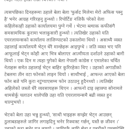
त्यसपछिका दिनहरूमा उहाले बेला बेला ‘फुर्सद मिलेमा मेरो अफिस पस्नु
है’ भनेर आग्रह गरिरहनु हुन्थ्यो । रिपोर्टिङ नजिकै परेको वेला
कहिलेकाही उहाको कार्यालयमा पुग्ने गर्थे । भेटमा ब्ल्याक कफीसंगै
समसामयिक कुरामा भलाकुसारी हुन्थ्यो । त्यतिखेर उहाको यति
एयरलायन्सको कार्यालय लाजिम्पाटको उकालोमा थियो । असाध्यै व्यस्त
उहालाई कार्यालयमै भेट्न धेरै मान्छेहरू आइपुग्थे । जति व्यस्त भए पनि
आफूलाई भेट्न कोही आए भित्र बोलाएर आत्मीयता दर्शाउने उहाको बानी
थियो । एक दिन म त्यहा पुगेको बेला नेपाली कांग्रेस र एमालेका चर्चित
नेताहरू समेत उहालाई भेट्न बाहिर कुरिरहेका थिए । उहाको अगाडीको
टेबलमा तीन वटा फोनको लाइन थियो । साथीभाई , आफन्त आएको बेला
फोन बजे पनि कुरा नटुंग्याएसम्म फोन उठाउनु हुदैनथ्यो । त्यतिखेर
अहिलेको जस्तो धेरै व्यवसायहरू थिएन । आफनो दाइ ल्हाक्पा सोनामले
थामसेर्कु चलाउन थालेपछि उहा यति एयरलायन्समै बढी व्यस्त हुन
थाल्नुभयो ।
भेटको बेला उहा भन्नु हुन्थ्यो, ‘साथी भाइहरू सम्झेर भेट्न आउछन्
ठुलाबडाहरुले जागिर लगाइदिनु भनेर रिक्वास्ट गर्छन्, यस्तै छ जीवन ।’
उहाको कुरा सुनेर घत लाग्यो । जागिरकै लागि सेना र प्रहरीको प्रमुखदेखि