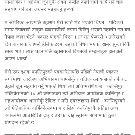
सामाजिक र आर्थिक जुनसुकै क्षेत्रमा कसैले केही राम्रो कार्य गर्न चाहे
सहयोग गर्न उहा अग्रसर भइहाल्नु हुन्थ्यो ।
म अमेरिका आएपछि उहासग मेरो खासै भेट भएको थिएन । पछिल्लो
समय नेपालको उत्कृष्ठ व्यवसायीको रुपमा चिनिनु भएको उहासंग गत बर्ष
नेपाल जादा भेटने अवसर पाएको थिएन । तर गत फेबररी ७ तारिखको
दिन अचानक आफनै हेलिकप्टरमा उहाको निधन भएको खबर सुन्दा निकै
स्तब्ध भए । त्यस घटनापछि उहासगको विगतको सम्झनाहरु झलझली
आउन थाल्यो ।
मेरो एक दशक कान्तिपुरको पत्रकारितापछि पहिलो नेपाली पत्रकार
सगरमाथा आरोहण अभियानमा थामसेर्कु र यतिएयरलायन्सको तर्फबाट
उहाले जुन सहयोग गर्नु भएको थियो त्यो अविष्मरणिय छ । कान्तिपुर
पब्लिकेसनको १० औं वर्षगाठको त्यो अभियान आयोजक कान्तिपुर र
सहआयोजक थामसेर्कु ट्रेकिङ र यति एयरलाइन्स थियो । कान्तिपुरको
त्यो ऐतिहासिक वार्षिकोत्सवमा म र सिङ्गो कान्तिपुरकै प्रतिष्ठा उच्च
बनाउनमा आङछिरिङ दाइ र उहाको दाइ ल्हाक्पा सोनामको ठुलो
योगदान रहेको छ ।