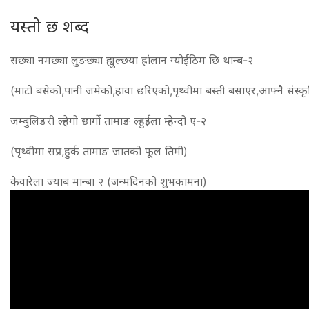
यस्तो छ शब्द
सछ्या नमछ्या लुङछ्या ह्युल्छया ह्रांलान ग्योईठिम छि थान्ब-२
(माटो बसेको,पानी जमेको,हावा छरिएको,पृथ्वीमा बस्ती बसाएर,आफ्नै संस्क
जम्बुलिङरी ल्हेगो छार्गो तामाङ ल्हुईला म्हेन्दो ए-२
(पृथ्वीमा सप्र,हुर्क तामाङ जातको फूल तिमी)
केवारेला ज्याब मान्बा २ (जन्मदिनको शुभकामना)