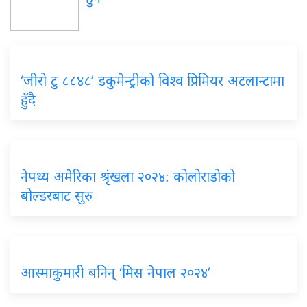
‘जीरो टु ८८४८’ डकुमेन्ट्रीको विश्व प्रिमियर अटलान्टामा
हुँदै
नेपथ्य अमेरिका श्रृंखला २०२४: कोलोराडोको
बोल्डरबाट सुरु
आस्माकुमारी बनिन् ‘मिस नेपाल २०२४’