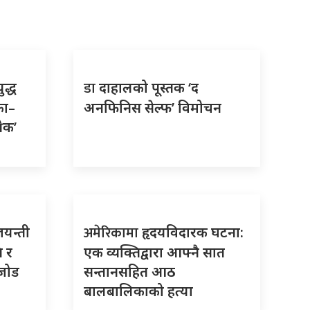
डा
ुद्ध
दाहालको पूस्तक ‘द
का–
अनफिनिस सेल्फ’ विमोचन
रेक’
अमेरिकामा
जयन्ती
हृदयविदारक घटना:
ि र
एक व्यक्तिद्वारा आफ्नै सात
 जोड
सन्तानसहित आठ
बालबालिकाको हत्या