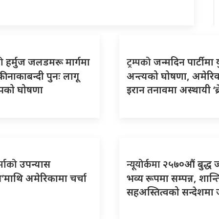
को
ट्रम्पको
हर्मुज जलडमरू मार्गमा
जन्मदिन पार्टीमा य
ी नाकाबन्दी पुनः लागू
अन्त्यको घोषणा, अमेरि
्रम्पको घोषणा
इरान तनावमा अस्थायी ‘ब्
र्माको
न्यूयोर्कमा
उपन्यास
२५७०औं बुद्ध 
’माथि अमेरिकामा चर्चा
भव्य रूपमा सम्पन्न, शान्त
सहअस्तित्वको सन्देशमा