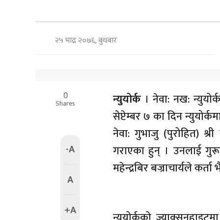
२५ भाद्र २०७६, बुधबार
0
न्युयोर्क
। नेवा: नख: न्युय
Shares
सेप्टेम्बर ७ का दिन न्युयोर
नेवा: गुभाजु (पुरोहित) श्री 
-A
गराएका हुन् । उनलाई गुरूमा
महेन्द्रबिर बज्राचार्यले कर्
A
+A
न्युयोर्कको ज्याक्सनहाइट