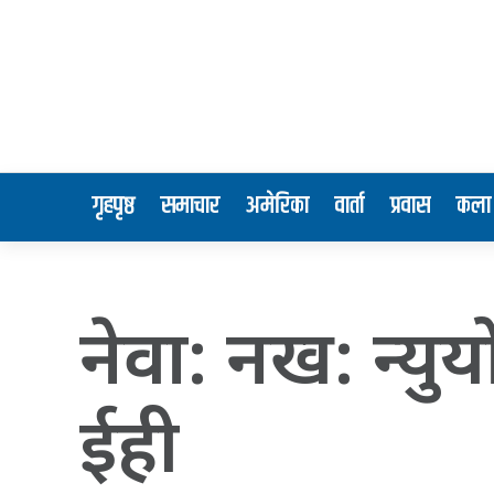
गृहपृष्ठ
समाचार
अमेरिका
वार्ता
प्रवास
कला 
नेवा: नख: न्य
ईही