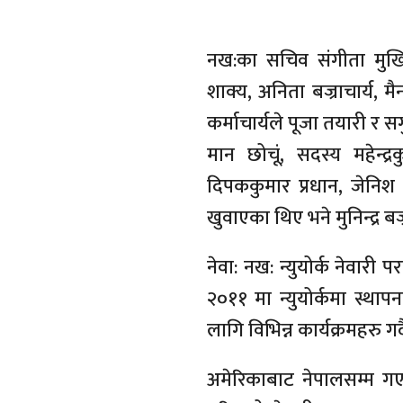
नख:का सचिव संगीता मुखिया 
शाक्य, अनिता बज्राचार्य, म
कर्माचार्यले पूजा तयारी र
मान छोचूं, सदस्य महेन्द्रक
दिपककुमार प्रधान, जेनिश
खुवाएका थिए भने मुनिन्द्र बज
नेवा: नख: न्युयोर्क नेवारी 
२०११ मा न्युयोर्कमा स्था
लागि विभिन्न कार्यक्रमहरु ग
अमेरिकाबाट नेपालसम्म गएर 