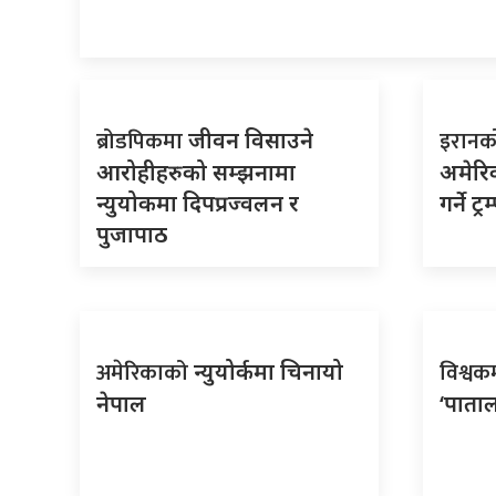
ब्रोडपिकमा
इरान
जीवन विसाउने
आरोहीहरुको सम्झनामा
अमेरिक
न्युयोकमा दिपप्रज्वलन र
गर्ने ट
पुजापाठ
अमेरिकाको
विश्वक
न्युयोर्कमा चिनायो
नेपाल
‘पाताल