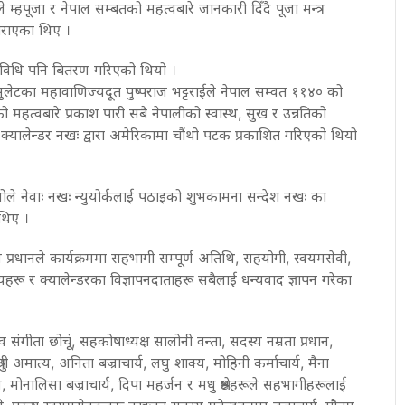
्हपूजा र नेपाल सम्बतको महत्वबारे जानकारी दिँदै पूजा मन्त्र
 गराएका थिए ।
 विधि पनि बितरण गरिएको थियो ।
्सुलेटका महावाणिज्यदूत पुष्पराज भट्टराईले नेपाल सम्वत ११४० को
 महत्वबारे प्रकाश पारी सबै नेपालीको स्वास्थ, सुख र उन्नतिको
्यालेन्डर नखः द्वारा अमेरिकामा चौंथो पटक प्रकाशित गरिएको थियो
योले नेवाः नखः न्युयोर्कलाई पठाइको शुभकामना सन्देश नखः का
थिए ।
ान प्रधानले कार्यक्रममा सहभागी सम्पूर्ण अतिथि, सहयोगी, स्वयमसेवी,
हरू र क्यालेन्डरका विज्ञापनदाताहरू सबैलाई धन्यवाद ज्ञापन गरेका
गीता छोचूं, सहकोषाध्यक्ष सालोनी वन्ता, सदस्य नम्रता प्रधान,
, श्रुती अमात्य, अनिता बज्राचार्य, लघु शाक्य, मोहिनी कर्माचार्य, मैना
, मोनालिसा बज्राचार्य, दिपा महर्जन र मधु श्रेष्ठहरूले सहभागीहरूलाई