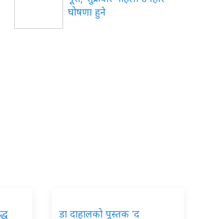
घोषणा हुने
द्ध
डा दाहालको पूस्तक ‘द