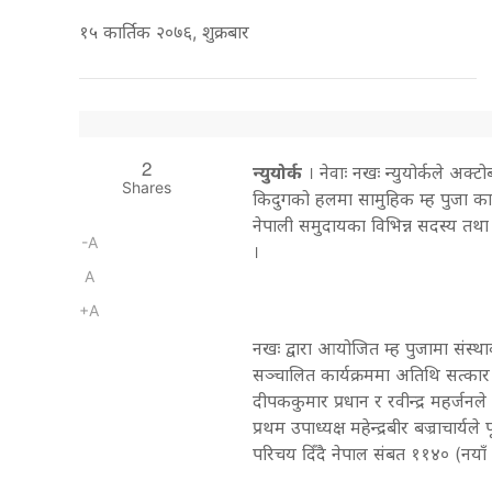
१५ कार्तिक २०७६, शुक्रबार
2
न्युयोर्क
। नेवाः नखः न्युयोर्कले अक्टो
Shares
किदुगको हलमा सामुहिक म्ह पुजा कार्य
नेपाली समुदायका विभिन्न सदस्य तथा 
-A
।
A
+A
नखः द्वारा आयोजित म्ह पुजामा संस्
सञ्चालित कार्यक्रममा अतिथि सत्कार र दर
दीपककुमार प्रधान र रवीन्द्र महर्जनले
प्रथम उपाध्यक्ष महेन्द्रबीर बज्राचार
परिचय दिँदै नेपाल संबत ११४० (नयाँ 