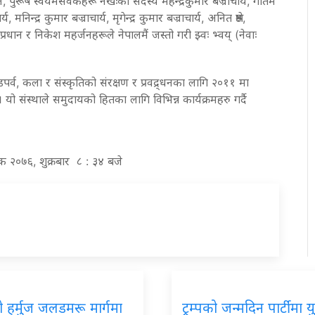
 पुरूष स्वयमसेवकहरू नखःका सदस्य महेन्द्रकुमार बज्राचार्य, गौतम
 मनिन्द्र कुमार बज्राचार्य, मृगेन्द्र कुमार बज्राचार्य, अनित श्रेष्ठ,
प्रधान र निकेश महर्जनहरूले नेपालमैं जस्तो गरी झ्वः भ्वय् (नेवाः
चाडपर्व, कला र संस्कृतिको संरक्षण र प्रवद्र्धनका लागि २०११ मा
। यो संस्थाले समुदायको हितका लागि विभिन्न कार्यक्रमहरु गर्दै
िक २०७६, शुक्रबार ८ : ३४ बजे
 हर्मुज जलडमरू मार्गमा
ट्रम्पको जन्मदिन पार्टीमा यु