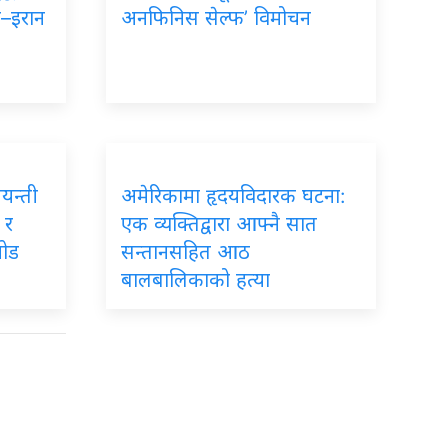
ा–इरान
अनफिनिस सेल्फ’ विमोचन
जयन्ती
अमेरिकामा हृदयविदारक घटना:
 र
एक व्यक्तिद्वारा आफ्नै सात
जोड
सन्तानसहित आठ
बालबालिकाको हत्या