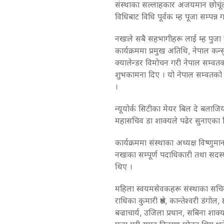
संस्थाका सल्लाहकार अजयमान छोचूंले म
विधिबाट विधि पूर्वक म्ह पूजा सम्पन्न
नखःले सबै सहभागीहरू लाई म्ह पुजा
कार्यक्रममा प्रमुख अतिथि, नेपाल कन
क्यालेन्डर विमोचन गरी नेपाल सम्वतको
शुभकामना दिए । यो नेपाल सम्वतको क
।
न्यूयोर्क सिटीका मेयर बिल दे बलाजि
महासचिव डा शाक्यले पढेर सुनाएका 
कार्यक्रममा संस्थाका अध्यक्ष विष्णुम
नखःका सम्पूर्ण पदाधिकारी तथा सदस्य
थिए ।
महिला स्वयमसेवकहरू संस्थाका सचिव सं
राधिका कुमारी श्रेष्ठ, कान्तेश्वरी डंगोल
बज्राचार्य, उजिला प्रधान, सबिना शाक्य