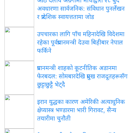
आठ दलीय अग्रगामी मोर्चाद्वारा २८ बुँदे
अवधारणा सार्वजनिक: संविधान पुनर्लेखन
र प्रादेशिक स्वायत्ततामा जोड
उपचारका लागि पाँच महिनादेखि विदेशमा
रहेका पूर्वप्रधानमन्त्री देउवा बिहीबार नेपाल
फर्किने
प्रधानमन्त्री शाहको कूटनीतिक अडानमा
फेरबदल: सोमबारदेखि प्रमुख राजदूतहरूसँग
छुट्टाछुट्टै भेट्दै
इरान युद्धका कारण अमेरिकी अत्याधुनिक
क्षेप्यास्त्र भण्डारमा भारी गिरावट, सैन्य
तयारीमा चुनौती