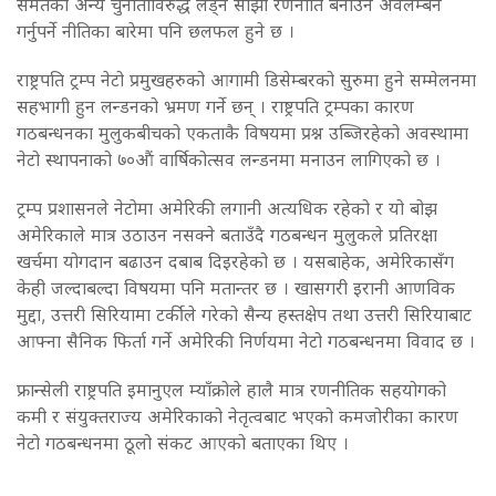
समेतका अन्य चुनौतीविरुद्ध लड्न साझा रणनीति बनाउन अवलम्बन
गर्नुपर्ने नीतिका बारेमा पनि छलफल हुने छ ।
राष्ट्रपति ट्रम्प नेटो प्रमुखहरुको आगामी डिसेम्बरको सुरुमा हुने सम्मेलनमा
सहभागी हुन लन्डनको भ्रमण गर्ने छन् । राष्ट्रपति ट्रम्पका कारण
गठबन्धनका मुलुकबीचको एकताकै विषयमा प्रश्न उब्जिरहेको अवस्थामा
नेटो स्थापनाको ७०औं वार्षिकोत्सव लन्डनमा मनाउन लागिएको छ ।
ट्रम्प प्रशासनले नेटोमा अमेरिकी लगानी अत्यधिक रहेको र यो बोझ
अमेरिकाले मात्र उठाउन नसक्ने बताउँदै गठबन्धन मुलुकले प्रतिरक्षा
खर्चमा योगदान बढाउन दबाब दिइरहेको छ । यसबाहेक, अमेरिकासँग
केही जल्दाबल्दा विषयमा पनि मतान्तर छ । खासगरी इरानी आणविक
मुद्दा, उत्तरी सिरियामा टर्कीले गरेको सैन्य हस्तक्षेप तथा उत्तरी सिरियाबाट
आफ्ना सैनिक फिर्ता गर्ने अमेरिकी निर्णयमा नेटो गठबन्धनमा विवाद छ ।
फ्रान्सेली राष्ट्रपति इमानुएल म्याँक्रोले हालै मात्र रणनीतिक सहयोगको
कमी र संयुक्तराज्य अमेरिकाको नेतृत्वबाट भएको कमजोरीका कारण
नेटो गठबन्धनमा ठूलो संकट आएको बताएका थिए ।