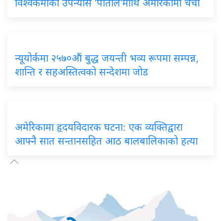
विश्वकर्माको उपन्यास ‘पाताल’माथि अमेरिकामा चर्चा
न्यूयोर्कमा २५७०औं बुद्ध जयन्ती भव्य रूपमा सम्पन्न,
शान्ति र सहअस्तित्वको सन्देशमा जोड
अमेरिकामा हृदयविदारक घटना: एक व्यक्तिद्वारा
आफ्नै सात सन्तानसहित आठ बालबालिकाको हत्या