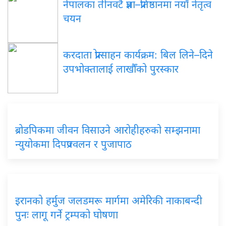
नेपालका तीनवटै प्रज्ञा–प्रतिष्ठानमा नयाँ नेतृत्व
चयन
करदाता प्रोत्साहन कार्यक्रम: बिल लिने–दिने
उपभोक्तालाई लाखौँको पुरस्कार
ब्रोडपिकमा जीवन विसाउने आरोहीहरुको सम्झनामा
न्युयोकमा दिपप्रज्वलन र पुजापाठ
इरानको हर्मुज जलडमरू मार्गमा अमेरिकी नाकाबन्दी
पुनः लागू गर्ने ट्रम्पको घोषणा