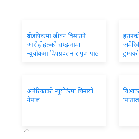
ब्रोडपिकमा जीवन विसाउने
इरानको
आरोहीहरुको सम्झनामा
अमेरिकी
न्युयोकमा दिपप्रज्वलन र पुजापाठ
ट्रम्प
अमेरिकाको न्युयोर्कमा चिनायो
विश्वक
नेपाल
‘पाताल