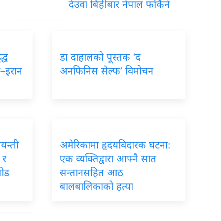
देउवा बिहीबार नेपाल फर्किने
द्ध
डा दाहालको पूस्तक ‘द
ा–इरान
अनफिनिस सेल्फ’ विमोचन
जयन्ती
अमेरिकामा हृदयविदारक घटना:
 र
एक व्यक्तिद्वारा आफ्नै सात
जोड
सन्तानसहित आठ
बालबालिकाको हत्या