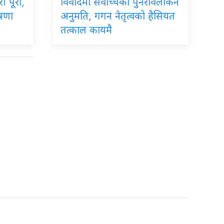
ी पूरा,
विवादमा सर्वोच्चको पुनरावलोकन
ोषणा
अनुमति, गगन नेतृत्वको हैसियत
तत्काल कायमै