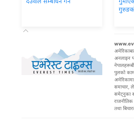
देउवाले सम्बोधन गर्ने
गुमाएका
गुरुङक
www.ev
अमेरिकाबा
अनलाइन पत्
नेपालहरूबी
पुलको काम 
अमेरिकामा 
समाचार, ल
समेट्नुका
राजनीतिक 
तथा बिचारल