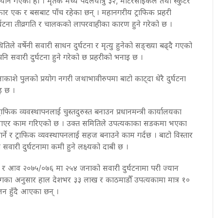
्यान गएको हो । मृतक मध्ये पैदलयात्रु ३२, मोटरसाइकल तथा स्कुटर
कार एक र बसबाट पाँच रहेका छन् । महानगरीय ट्राफिक प्रहरी
टना तीव्रगति र चालकको लापरवाहीका कारण हुने गरेको छ ।
िले वर्षेनी सवारी साधन दुर्घटना र मृत्यु हुनेको सङ्ख्या बढ्दै गएको
पनि सवारी दुर्घटना हुने गरेको छ प्रहरीको भनाइ छ ।
ाशे पुलको प्रयोग नगरी जथाभावीरुपमा बाटो काट्दा धेरै दुर्घटना
इ छ ।
्राफिक व्यवस्थापनलाई चुस्तदुरुस्त बनाउन प्रधानमन्त्री कार्यालयका
ाएर काम गरिएको छ । उक्त समितिले उपत्यकाका सडकमा भएका
र गर्ने र ट्राफिक व्यवस्थापनलाई सहज बनाउने काम गर्दछ । बाटो विस्तार
सवारी दुर्घटनामा कमी हुने लक्ष्यको दाबी छ ।
 आव २०७५/०७६ मा २५४ जनाको सवारी दुर्घटनामा परी ज्यान
ागका अनुसार हाल देशभर ३३ लाख र काठमाडौँ उपत्यकामा मात्र १०
न हुँदै आएका छन् ।