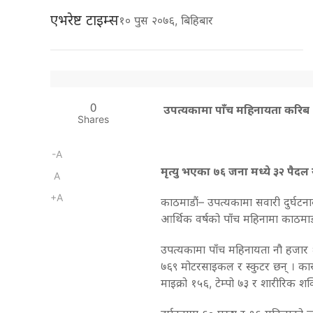
एभरेष्ट टाइम्स
१० पुस २०७६, बिहिबार
0
उपत्यकामा पाँच महिनायता करिब १०
Shares
-A
मृत्यु भएका ७६ जना मध्ये ३२ पैदल या
A
+A
काठमाडाैं– उपत्यकामा सवारी दुर्घट
आर्थिक वर्षको पाँच महिनामा काठमाड
उपत्यकामा पाँच महिनायता नौ हजार ६९
७६९ मोटरसाइकल र स्कुटर छन् । का
माइक्रो १५६, टेम्पो ७३ र शारीरिक शक