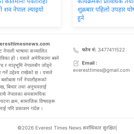
 कीर्तिमानी पर्वतारोही
कार्यक्रमको प्राविधिक तयार
ो शव नेपाल ल्याइयो
शुक्रबार पहिलो उपहार घ
हुने
eresttimesnews.com
फोन नं:
3477411522
ट नेपाली भाषामा सञ्चालित
रिका हो । यसले अमेरिकामा बस्ने
Email :
च र मातृभूमि नेपालसँग जोड्ने
everesttimes@gmail.com
गर्ने उद्देश्य राखेको छ । यसले
बसोबास गर्ने नेपालीहरूको
ेख, बिचार तथा अनुभवलाई
 साथै नेपालका समसामयिक
घटना क्रम, सामाजिक विषयहरू
ाई पनि प्रकाशन गर्दछ ।
©2026 Everest Times News सर्वाधिकार सुरक्षित|