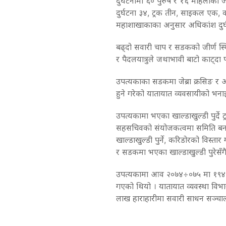
दुर्घटनामा ६० पुरुष र १६ महिलाको ज
दुर्घटना ३४, ट्रक तीन, साइकल एक, 
महाशाखाकाका अनुसार अधिकांश दुर्घ
बढ्दो सवारी चाप र सडकको जीर्ण स्थित
र पैदलयात्रुले जथाभावी बाटो काट्दा 
उपत्यकाका सडकमा जेब्रा क्रसिङ र आक
हुने गरेको यातायात व्यवसायीको भना
उपत्यकामा भएका खाल्डाखुल्डी पुर्दे ट
सहसचिवको संयोजकत्वमा समिति बन
खाल्डाखुल्डी पुर्ने, करिडोरको विस्ता
र सडकमा भएका खाल्डाखुल्डी पुरेसँगै 
उपत्यकामा आव २०७४÷०७५ मा १९४ र
गएको थियो । यातायात व्यवस्था विभ
लाख हाराहारीमा सवारी साधन सञ्चाल