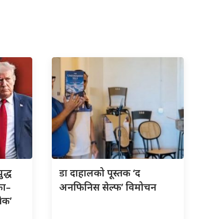
डा
ुद्ध
दाहालको पूस्तक ‘द
का–
अनफिनिस सेल्फ’ विमोचन
रेक’