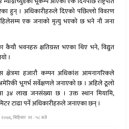
.४ म्याग्नीच्युडको भूकम्प आएको एक दिनपछि राष्ट्रपति
गरेका हुन‍् । अधिकारीहरुले दिएको पछिल्लो विवरण
हिलेसम्म एक जनाको मृत्यु भएको छ भने नौ जना
का कैयौ भवनहरु क्षतिग्रस्त भएका थिए भने, विद्युत
ियो ।
स क्षेत्रमा हजारौ कम्पन अधिकांश आमनागरिकले
ेरिकी भूगर्भ सर्वेक्षणले जनाएको छ । अहिले ठूलो
ोमा ३४ लाख जनसंख्या छ । उक्त स्थान मियामि,
िटर टाढा पर्ने अधिकारीहरुले जनाएका छन् ।
स २०७६, बिहिबार ११ : ५८ बजे