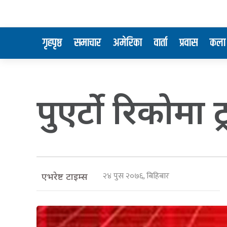
गृहपृष्ठ
समाचार
अमेरिका
वार्ता
प्रवास
कला 
पुएर्टो रिकोमा
२४ पुस २०७६, बिहिबार
एभरेष्ट टाइम्स