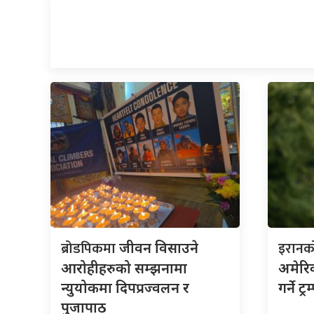
ब्रोडपिकमा
इरान
जीवन विसाउने
आरोहीहरुको सम्झनामा
अमेरिक
न्युयोकमा दिपप्रज्वलन र
गर्ने ट
पुजापाठ