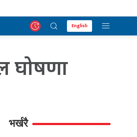
English
काल घोषणा
भर्खरै