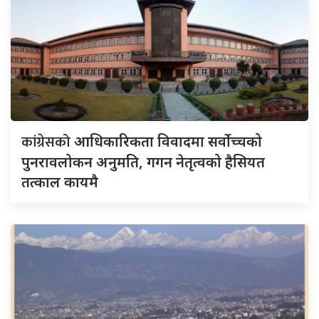
कांग्रेसको
आधिकारिकता विवादमा सर्वोच्चको
पुनरावलोकन अनुमति, गगन नेतृत्वको हैसियत
तत्काल कायमै