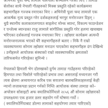
अभिनेत्री पूजा चन्द लामाले पालैपालो सञ्चालन गरेका थिए । तामाङ
सेलोका साथै नेपाली गीतहरुको मिक्स प्रस्तुति रहेको कार्यक्रममा
सहभागीहरु गज्जब रमाएका थिए । अभिनेत्री पूजा चन्द लामाले एक
आकर्षक नृत्य प्रस्तुत गरेर दर्शकहरुलाई भरपुर मनोरञ्जन दिइन् ।
थुप्रै स्थानीय कलाकारलगायत साइलेन्ट मोन्क ब्यान्ट, विकल्प फाउन्डेशन
र एन्जेल्स ब्यान्डका राजु लामाले सांगीतिक प्रस्तुति गरेर हलमा खचाखच
भरिएका दर्शकलाई गज्जब नचाएका थिए । ल्होछार कार्यक्रम अत्यन्तै
मनोरन्जनात्मक भएको धेरै सहभागीहरुले बताए । निकै नै राम्रो
व्यवस्थापनमा सोनाम ल्होछार मनाउन पाएकोमा सहभागीहरु दंग देखिन्थे
। उनीहरुले आयोजक संस्थाको राम्रो व्यवस्थापकीय क्षमताको
तारिफसमेत गरिरहेका सुनिन्थे ।
नेपालको हिमाली भेग दोलखाको दुर्गम तामाङ गाउँहरुमा परिरहेको
हिमपात तथा चिसोले पारिरहेको प्रभाव तथा असरलाई मध्यनजर गरी
त्यस क्षेत्रमा अध्ययनरत करिब एक सयजना बालबालिकाहरुलाई केही
न्यानो लत्ताकपडा प्रदान गर्नको निम्ति आयोजक संस्था तामाङ को–
अपरेसन सोसाइटी अफ क्यालिफोर्नियाले २८५६ औं सोनाम ल्होछारको
उपलक्ष्यमा एक हजार डलर सहयोग गर्ने घोषणा गर्यो ।
( क्यालिफोर्नियाबाट डोल्मा लामाको सहयोगमा तयार पारिएको)