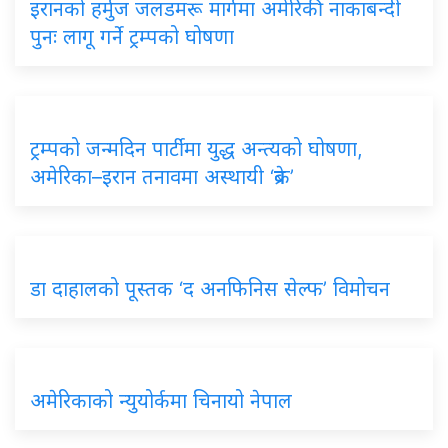
इरानको हर्मुज जलडमरू मार्गमा अमेरिकी नाकाबन्दी
पुनः लागू गर्ने ट्रम्पको घोषणा
ट्रम्पको जन्मदिन पार्टीमा युद्ध अन्त्यको घोषणा,
अमेरिका–इरान तनावमा अस्थायी ‘ब्रेक’
डा दाहालको पूस्तक ‘द अनफिनिस सेल्फ’ विमोचन
अमेरिकाको न्युयोर्कमा चिनायो नेपाल