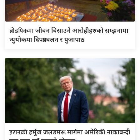
ब्रोडपिकमा
जीवन विसाउने आरोहीहरुको सम्झनामा
न्युयोकमा दिपप्रज्वलन र पुजापाठ
इरानको
हर्मुज जलडमरू मार्गमा अमेरिकी नाकाबन्दी