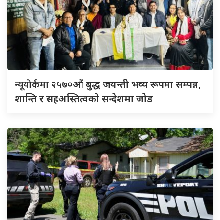
न्यूयोर्कमा
२५७०औं बुद्ध जयन्ती भव्य रूपमा सम्पन्न,
शान्ति र सहअस्तित्वको सन्देशमा जोड