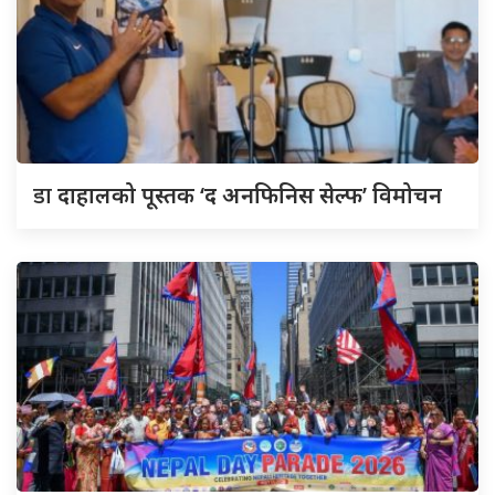
डा
दाहालको पूस्तक ‘द अनफिनिस सेल्फ’ विमोचन