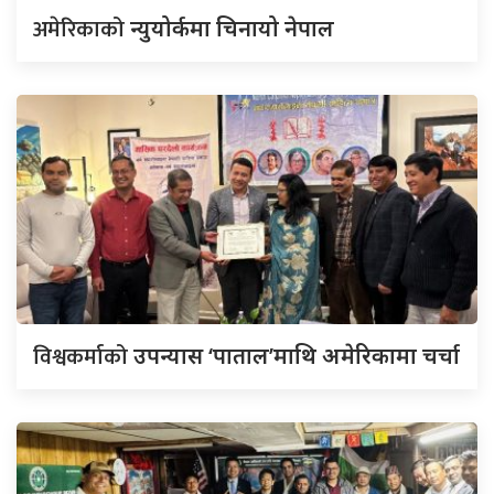
अमेरिकाको
न्युयोर्कमा चिनायो नेपाल
विश्वकर्माको
उपन्यास ‘पाताल’माथि अमेरिकामा चर्चा