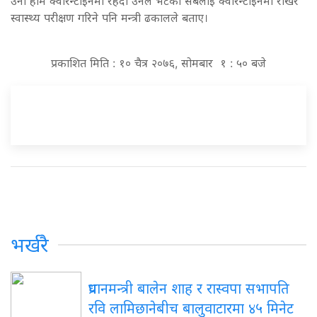
उनी होम क्वारेन्टाइनमा रहँदा उनले भेटेका सबैलाई क्वारेन्टाइनमा राखेर
स्वास्थ्य परीक्षण गरिने पनि मन्त्री ढकालले बताए।
प्रकाशित मिति : १० चैत्र २०७६, सोमबार १ : ५० बजे
भर्खरै
प्रधानमन्त्री बालेन शाह र रास्वपा सभापति
रवि लामिछानेबीच बालुवाटारमा ४५ मिनेट