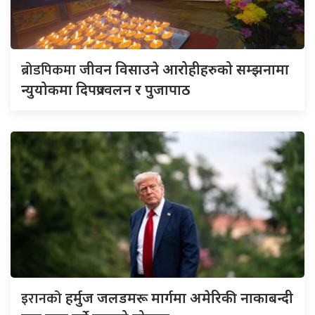
ब्रोडपिकमा
जीवन विसाउने आरोहीहरुको सम्झनामा
न्युयोकमा दिपप्रज्वलन र पुजापाठ
इरानको
हर्मुज जलडमरू मार्गमा अमेरिकी नाकाबन्दी