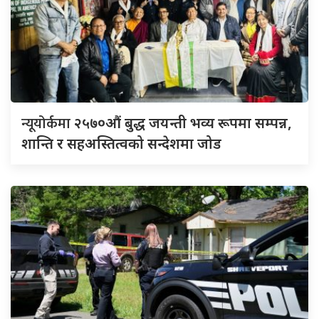
न्यूयोर्कमा
२५७०औं बुद्ध जयन्ती भव्य रूपमा सम्पन्न,
शान्ति र सहअस्तित्वको सन्देशमा जोड