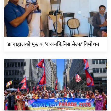
डा
दाहालको पूस्तक ‘द अनफिनिस सेल्फ’ विमोचन