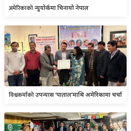
अमेरिकाको
न्युयोर्कमा चिनायो नेपाल
विश्वकर्माको
उपन्यास ‘पाताल’माथि अमेरिकामा चर्चा