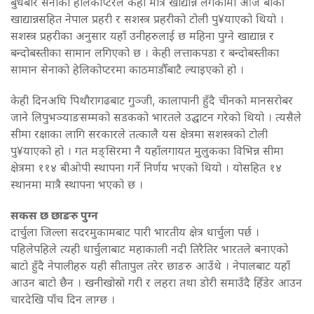
बुधबार सेनाको हेलिकोप्टरले केही मात्रै खाद्यान्न लगेकामा आज बाँकी
खाद्यान्नसहित नेपाल प्रहरी र सशस्त्र प्रहरीको टोली पु¥याएको थियो ।
सशस्त्र प्रहरीका अनुसार यहाँ उनीहरुलाई छ महिना पुग्ने खाद्यान्न र
बन्दोबस्तीका सामान लगिएको छ । केही लत्ताकपडा र बन्दोबस्तीका
सामान सेनाको हेलिकोप्टरमा काठमाडौँबाटै ल्याइएको हो ।
केही दिनअघि पिथौरागढबाट गुञ्जी, कालापानी हुँदै चीनको मानसरोबर
जाने लिपुभञ्याङसम्मको सडकको भारतले उद्घाटन गरेको थियो । त्यसैले
सीमा रक्षाका लागि सरकारले तत्कालै यस क्षेत्रमा सशस्त्रको टोली
पु¥याएको हो । गत मङ्सिरमा नै यहाँलगायत मुलुकका विभिन्न सीमा
क्षेत्रमा ११४ बीओपी स्थापना गर्ने निर्णय भएको थियो । योसहित १४
स्थानमा मात्रै स्थापना भएको छ ।
सकस छ छाङरु पुग्न
दार्चुला जिल्ला सदरमुकामबाट पारी भारतीय क्षेत्र धार्चुला पर्छ ।
पहिलेपहिले त्यही धार्चुलाबाट महाकाली नदी तिरैतिर भारतले बनाएको
बाटो हुँदै नेपालीहरु यही सीतापुल तरेर छाङरु आउँथे । नेपालबाट यहाँ
आउन बाटो छैन । खनीखोस्रो गरी र लहरा तथा डोरी समाउँदै हिँडेर आउन
चारदेखि पाँच दिन लाग्छ ।