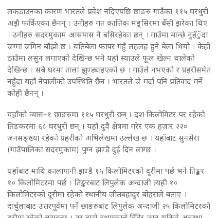
लकडाउनका कारण भारतले प्रवेश नदिएपछि छाङरु गाउँका ११५ घरधुरी
अझै फर्किएका छैनन् । उनीहरु गत कात्तिक मङ्सिरमा बेँसी झरेका थिए
। उनीहरु सदरमुकाम आसपास नै बसिरहेका छन् । गाउँमा मान्छे नुहँुँदा
जग्गा जमिन बाँझो छ । यतिबेला फापर गहुँ लहलह हुने बेला थियो । केही
ठाउँमा लसुन लगाएको देखिन्छ भने यहाँ स्याउले फूल खेल्न थालेको
देखिन्छ । सबै घरमा ताला झुण्ड्याइएको छ । गाउँले नभएको र प्रहरीसमेत
नहुँदा यहाँ नेपालीको उपस्थिति छैन । भारतले जे गर्दा पनि प्रतिवाद गर्ने
कोही छैनन् ।
यहाँको व्यास–१ छाङरुमा ११५ घरधुरी छन् । दश किलोमिटर पर रहेको
तिङकरमा ६८ घरधुरी छन् । यहाँ दुवै क्षेत्रमा गरेर एक हजार २२०
जनसङ्ख्या रहेको प्रहरीको अभिलेखमा उल्लेख छ । यहाँबाट सुनसेरा
(गाउँपालिका सदरमुकाम) पुग्न झण्डै दुई दिन लाग्छ ।
यहाँबाट माथि कालापानी झण्डै १५ किलोमिटरको दूरीमा पर्छ भने तिङ्कर
१० किलोमिटरमा पर्छ । तिङ्करबाट लिपुलेक अन्दाजी त्यही १०
किलोमिटरको दूरीमा रहेको स्थानीय जीतबहादुर बोहराले बताए ।
दार्चुलाबाट उत्तरपूर्वमा पर्ने छाङरुबाट लिपुलेक अन्दाजी २५ किलोमिटरको
दूरीमा रहेको बताइन्छ । तर बाटो नभएकाले हिँडेर जान सकिने अवस्था