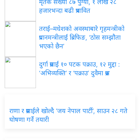
मृतक संख्या ८७ पुग्यो, १ लाख २८
हजारभन्दा बढी प्रभावित
तराई–मधेशको अवस्थाबारे गृहमन्त्रीको
प्रधानमन्त्रीलाई ब्रिफिङ, ‘ठोस सम्झौता
भएको छैन’
दुर्गा प्रसाईं १० पटक पक्राउ, १२ मुद्दा :
‘अभिव्यक्ति’ र ‘पक्राउ’ दुवैमा प्रश्न
राणा र प्रसाईंले खोल्दै ‘जय नेपाल पार्टी’, साउन २८ गते
घोषणा गर्ने तयारी