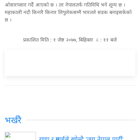
ओसारपसार गर्दै आएको छ । तर नेपालतर्फ गतिविधि भने शून्य छ ।
महाकाली नदी किनारै किनार लिपुलेकसम्मै भारतले सडक बनाइसकेको
छ ।
प्रकाशित मिति : १ जेष्ठ २०७७, बिहिबार ८ : ११ बजे
भर्खरै
राणा र प्रसाईंले खोल्दै ‘जय नेपाल पार्टी’,