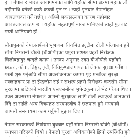
हो । नेपाल र भारत आवागमनका लागि यहाँको सीमा क्षेत्रमा महाकाली
नदीमाथि बनेको काठे कच्ची पुल छ । त्यही पुलबाट नेपालीहरु
आवतजावत गर्ने गर्छन् । अहिले लकडाउनका कारण यहाँबाट
आवतजावत ठप्प छ । यहाँको महत्वपूर्ण नाका मानिएको त्यही पुलबाट
गस्ती थालिएको हो ।
सीतापुलको नेपालतर्फको भूभागमा नियमित ड्यूटीमा टोली परिचालन हुने
सीमा निगरानी चौकी (बीओपी)का प्रमुख सशस्त्र प्रहरी निरीक्षक
लिलीबहादुर चन्दले बताए । उनका अनुसार उक्त बीओपीले यहाँको
छाङरु, कौवा, तिङ्कर, बुदी, नितिकुण्डालगायतको क्षेत्रका सुरक्षा गर्नेछ ।
गस्ती शुरु गर्नुअघि सीमा अवलोकनका क्रममा गृह मन्त्रीका सुरक्षा
सल्लाहकार प्रा डा ईन्द्रजीत राई र सशस्त्र प्रहरी निरीक्षक चन्दसँग सीमा
सुरक्षामा खटिएको भारतीय एसएसबीका भुपेन्द्रकुमारले भेट गरेका थिए ।
उक्त अवसरमा नेपालले आफ्नो सुरक्षाका लागि टोली ल्याएको जानकारी
दिँदै डा राईले अन्य विषयहरु सरकारबीच नै छलफल हुने भएकाले
आपसी समन्वयमा काम गर्नुपर्ने सुझाव दिए ।
नेपाल सरकारको निर्णयमा बुधबार यहाँ सीमा निगरानी चौकी (बीओपी)
स्थापना गरिएको थियो । नेपाली सुरक्षा अधिकारीको झिनो उपस्थिति हुने