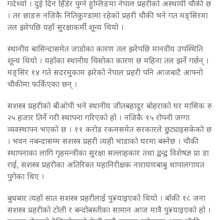
गर्दथ्यो । दुई दिन हिँडेर पुग्ने हुम्लिङमा नेपाल प्रहरीको अस्थायी चौकी छ
। तर छाङरु नजिकै नितिकुण्डामा रहेको प्रहरी चौकी भने गत मङ्सिरमा
तल झरेपछि यहाँ सुरक्षाकर्मी शून्य थियो ।
स्थानीय बासिन्दासमेत जाडोका कारण तल झरेपछि मानवीय उपस्थिति
शून्य थियो । यहाँका स्थानीय चिसोका कारण छ महिना तल झर्ने गर्छन् ।
मङ्सिर १४ गते सदरमुकाम झरेको नेपाल प्रहरी पनि आजबाटै आफ्नो
चौकीमा फर्किएका छन् ।
सशस्त्र प्रहरीको बीओपी भने स्थानीय जीतबहादुर बोहराको घर मासिक रु
२५ हजार तिर्ने गरी स्थापना गरिएको हो । नजिकै १५ रोपनी जग्गा
व्यवस्थापन भएको छ । ११ करोड रकमसमेत सरकारले छुट्याइसकेको छ
। भवन नबन्दासम्म सशस्त्र प्रहरी त्यही भाडाको घरमा बस्नेछ । चौकी
स्थापनाका लागि गृहमन्त्रीका सुरक्षा सल्लाहकार तथा द्वन्द्व विशेषज्ञ प्रा डा
राई, सशस्त्र प्रहरीका अतिरिक्त महानिरीक्षक नारायणबाबु थापालगायत
पुगेका थिए ।
बुधबार त्यहाँ सात सशस्त्र प्रहरीलाई पु¥याइएको थियो । बाँकी १८ जना
सशस्त्र प्रहरीको टोली र बन्दोबस्तीका सामान आज मात्रै पु¥याइएको हो ।