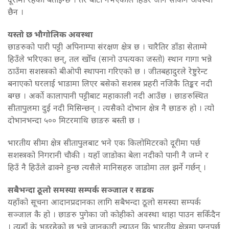
छैन ।
यस्तो छ भौगोलिक अवस्था
छाङरुको पारी पट्टी अपिनाम्पा संरक्षण क्षेत्र छ । चारैतिर डाँडा सेताम्मे
हिउँले भरिएका छन्, तल खोँच (सानो उपत्यका जस्तो) स्थान गागा भन्ने
ठाउँमा सशस्त्रको बीओपी स्थापना गरिएको छ । जीतबहादुरले रेष्टुरेन्ट
बनाएको घरलाई भाडामा लिएर बसेको सशस्त्र प्रहरी नजिकै तिङ्कर नदी
बग्छ । अर्काे कालापानी पट्टीबाट महाकाली नदी आउँछ । छाङरुस्थित
सीतापुलमा दुई नदी मिसिन्छन् । त्यसैको दोभान क्षेत्र नै छाङरु हो । त्यो
दोभानभन्दा ५०० मिटरमाथि छाङरु बस्ती छ ।
भारतीय सीमा क्षेत्र सीतापुलबाट भने एक किलोमिटरको दूरीमा पर्छ
सशस्त्रको निगरानी चौकी । यहाँ जाडोका बेला नदीको पानी नै जम्ने र
हिउँ नै हिउँले ढाक्ने हुन्छ त्यसैले मानिसहरु जाडोमा तल झर्ने गर्छन् ।
सबैभन्दा ठूलो समस्या सम्पर्क सञ्जाल र सडक
यहाँको सूचना आदानप्रदानका लागि सबैभन्दा ठूलो समस्या सम्पर्क
सञ्जाल कै हो । छाङरु पुगेका जो कोहीको अवस्था थाहा पाउन सकिँदैन
। त्यहाँ के भइरहेको छ भन्ने जानकारी ल्याउन कि भारतीय क्षेत्रमा पुग्नुपर्छ