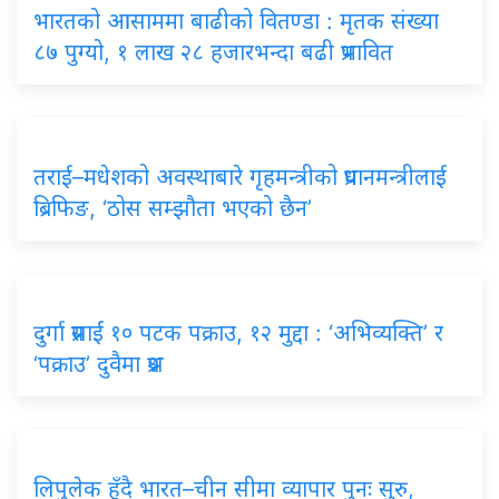
भारतको आसाममा बाढीको वितण्डा : मृतक संख्या
८७ पुग्यो, १ लाख २८ हजारभन्दा बढी प्रभावित
तराई–मधेशको अवस्थाबारे गृहमन्त्रीको प्रधानमन्त्रीलाई
ब्रिफिङ, ‘ठोस सम्झौता भएको छैन’
दुर्गा प्रसाईं १० पटक पक्राउ, १२ मुद्दा : ‘अभिव्यक्ति’ र
‘पक्राउ’ दुवैमा प्रश्न
लिपुलेक हुँदै भारत–चीन सीमा व्यापार पुनः सुरु,