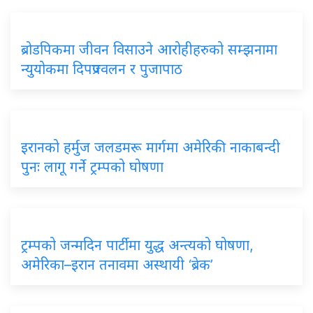
ब्रोडपिकमा जीवन विसाउने आरोहीहरुको सम्झनामा
न्युयोकमा दिपप्रज्वलन र पुजापाठ
इरानको हर्मुज जलडमरू मार्गमा अमेरिकी नाकाबन्दी
पुनः लागू गर्ने ट्रम्पको घोषणा
ट्रम्पको जन्मदिन पार्टीमा युद्ध अन्त्यको घोषणा,
अमेरिका–इरान तनावमा अस्थायी ‘ब्रेक’