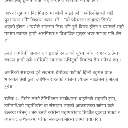
प्रस्तावलाई ट्रम्पमाथिको महाभियोगले छायाँमा पारेको छ ।
आफ्नो गृहनगर विलमिङटनमा बोल्दै बाइडेनले “अमेरिकीहरुले चाँडै
पुनरागमन गर्ने” विश्वास व्यक्त गरे । “यो परिघटना रातारात सिर्जना
भएको होइन । त्यसैले रातारात ठिक पनि हुने विषय होइन र यसलाई सही
मार्गमा ल्याउन हामी अलग्गिएर र विभाजित मुलुक भएर सम्भव पनि छैन
।”
उनले अमेरिकी समाज र राष्ट्रलाई एकताको सूत्रमा बाँध्न र एक ठाउँमा
ल्याउन हामी सबै अमेरिकी एकसाथ उभिनुको विकल्प छैन भनेका छन् ।
अमेरिकी संसदका दुबै सदनमा डेमोक्रेट पार्टीको झिनो बहुमत प्राप्त
भएकाले तेस्रो ठूलो आर्थिक राहतको योजना ल्याउन बाइडेनलाई सहज
हुनेछ ।
करिब २५ मिनेट लामो टेलिभिजन सम्बोधनमा बाइडेनले राष्ट्रपति ट्रम्प,
उनीमाथिको महाभियोग वा संसदमा भएको आक्रमणका बारेमा कतै
उल्लेख गरेनन् । बरु उनले कोरोना महामारीबाट सिर्जित दुईवटा संकट र
त्यसबाट अर्थतन्त्रमा परेका संकटका बारेमा लामो चर्चा गरे ।