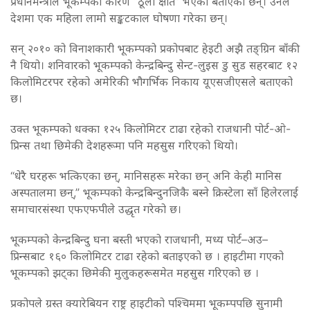
प्रधानमन्त्रीले भूकम्पका कारण “ठूलो क्षति” भएको बताएका छन्। उनले
देशमा एक महिला लामो सङ्कटकाल घोषणा गरेका छन्।
सन् २०१० को विनाशकारी भूकम्पको प्रकोपबाट हेइटी अझै तङ्ग्रिन बाँकी
नै थियो। शनिवारको भूकम्पको केन्द्रबिन्दु सेन्ट-लुइस डु सुड सहरबाट १२
किलोमिटरपर रहेको अमेरिकी भौगर्भिक निकाय यूएसजीएसले बताएको
छ।
उक्त भूकम्पको धक्का १२५ किलोमिटर टाढा रहेको राजधानी पोर्ट-ओ-
प्रिन्स तथा छिमेकी देशहरूमा पनि महसुस गरिएको थियो।
“धेरै घरहरू भत्किएका छन्, मानिसहरू मरेका छन् अनि केही मानिस
अस्पतालमा छन्,” भूकम्पको केन्द्रबिन्दुनजिकै बस्ने क्रिस्टेला साँ हिलेरलाई
समाचारसंस्था एफएफपीले उद्धृत गरेको छ।
भूकम्पको केन्द्रबिन्दु घना बस्ती भएको राजधानी, मध्य पोर्ट–अउ–
प्रिन्सबाट १६० किलोमिटर टाढा रहेको बताइएको छ । हाइटीमा गएको
भूकम्पको झट्का छिमेकी मुलुकहरूसमेत महसुस गरिएको छ ।
प्रकोपले ग्रस्त क्यारेबियन राष्ट्र हाइटीको पश्चिममा भूकम्पपछि सुनामी