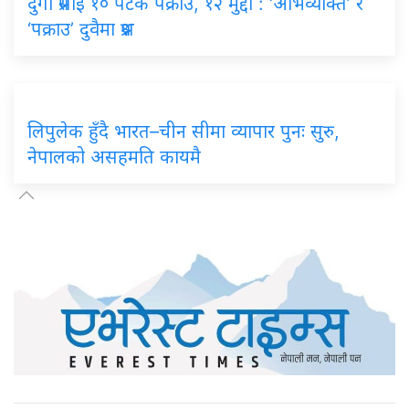
दुर्गा प्रसाईं १० पटक पक्राउ, १२ मुद्दा : ‘अभिव्यक्ति’ र
‘पक्राउ’ दुवैमा प्रश्न
लिपुलेक हुँदै भारत–चीन सीमा व्यापार पुनः सुरु,
नेपालको असहमति कायमै