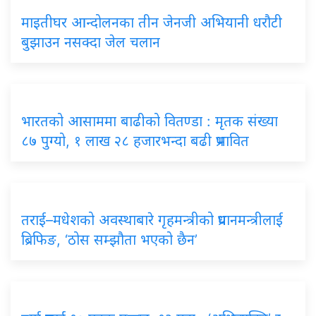
माइतीघर आन्दोलनका तीन जेनजी अभियानी धरौटी
बुझाउन नसक्दा जेल चलान
भारतको आसाममा बाढीको वितण्डा : मृतक संख्या
८७ पुग्यो, १ लाख २८ हजारभन्दा बढी प्रभावित
तराई–मधेशको अवस्थाबारे गृहमन्त्रीको प्रधानमन्त्रीलाई
ब्रिफिङ, ‘ठोस सम्झौता भएको छैन’