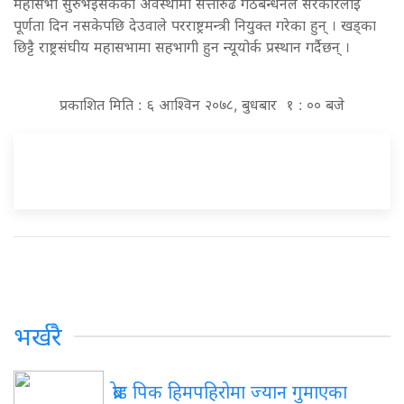
महासभा सुरुभइसकेको अवस्थामा सत्तारुढ गठबन्धनले सरकारलाई
पूर्णता दिन नसकेपछि देउवाले परराष्ट्रमन्त्री नियुक्त गरेका हुन् । खड्का
छिट्टै राष्ट्रसंघीय महासभामा सहभागी हुन न्यूयोर्क प्रस्थान गर्दैछन् ।
प्रकाशित मिति : ६ आश्विन २०७८, बुधबार १ : ०० बजे
भर्खरै
ब्रोड
पिक हिमपहिरोमा ज्यान गुमाएका