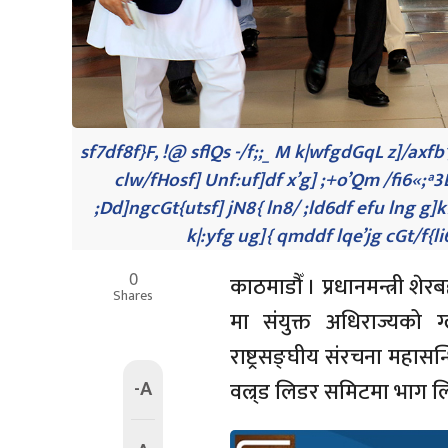
sf7df8f}F, !@ sflQs -/f;;_ M k|wfgdGqL z]/axfb’/
clw/fHosf] Unf:uf]df x’g] ;+o’Qm /fi6«;ª3
;Dd]ngcGt{utsf] jN8{ ln8/ ;ld6df efu lng g]k
k|:yfg ug]{ qmddf lqe’jg cGt/f{li6«
0
काठमाडौँ । प्रधानमन्त्री शे
Shares
मा संयुक्त अधिराज्यको ग्
राष्ट्रसङ्घीय संरचना महास
-A
वल्र्ड लिडर समिटमा भाग लिन