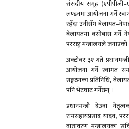
संसदीय समूह (एपीपीजी–ए
लण्डनमा आयोजना गर्ने स्वागत 
रहँदा उनीसँग बेलायत–नेप
बेलायतमा बसोबास गर्ने नेप
परराष्ट्र मन्त्रालयले जनाएको
अक्टोबर ३१ गते प्रधानमन्त
आयोजना गर्ने स्वागत समा
सङ्गठनका प्रतिनिधि, बेलाय
पनि भेटघाट गर्नेछन् ।
प्रधानमन्त्री देउवा नेतृ
रामसहायप्रसाद यादव, पररा
वातावरण मन्त्रालयका सचि