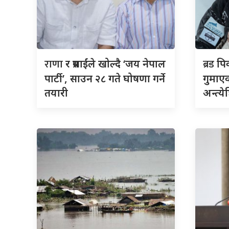
राणा
ब्रड
र प्रसाईंले खोल्दै ‘जय नेपाल
पि
पार्टी’, साउन २८ गते घोषणा गर्ने
गुमाएक
तयारी
अन्त्ये