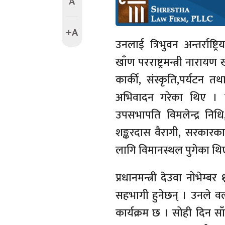
A
+A
उनलाई त्रिभुवन अन्तर्राष्ट
खाँण परराष्ट्रमन्त्री नारायण ख
कार्की, संस्कृति,पर्यटन त
अभिवादन गरेका थिए । प्र
उपसभापति विमलेन्द्र निध
शङ्करदास वैरागी, सरकारका
लागि विमानस्थल पुगेका थि
प्रधानमन्त्री देउवा नोभे
सहभागी हुनेछन् । उनले वर्
कार्यक्रम छ । सोही दिन स