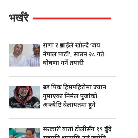
भर्खरै
राणा
र प्रसाईंले खोल्दै ‘जय
नेपाल पार्टी’, साउन २८ गते
घोषणा गर्ने तयारी
ब्रड
पिक हिमपहिरोमा ज्यान
गुमाएका निर्मल पुर्जाको
अन्त्येष्टि बेलायतमा हुने
सरकारी
वार्ता टोलीसँग १९ बुँदे
सहमति भएपछि नर्स ज्योति