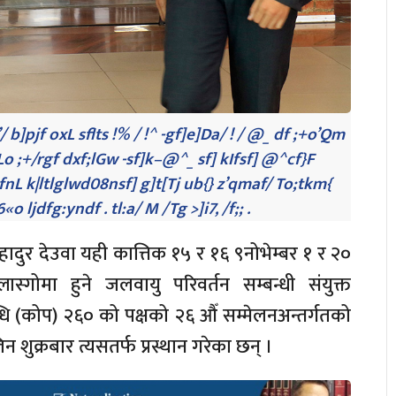
 b]pjf oxL sflts !% / !^ -gf]e]Da/ ! / @_ df ;+o’Qm
Lo ;+/rgf dxf;lGw -sf]k–@^_ sf] kIfsf] @^cf}F
fnL k|ltlglwd08nsf] g]t[Tj ub{} z’qmaf/ To;tkm{
o ljdfg:yndf . tl:a/ M /Tg >]i7, /f;; .
रबहादुर देउवा यही कात्तिक १५ र १६ ९नोभेम्बर १ र २०
लास्गोमा हुने जलवायु परिवर्तन सम्बन्धी संयुक्त
न्धि (कोप) २६० को पक्षको २६ औँ सम्मेलनअन्तर्गतको
 शुक्रबार त्यसतर्फ प्रस्थान गरेका छन् ।