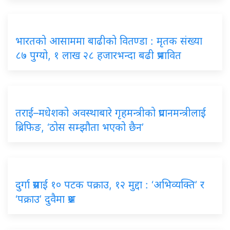
भारतको आसाममा बाढीको वितण्डा : मृतक संख्या
८७ पुग्यो, १ लाख २८ हजारभन्दा बढी प्रभावित
तराई–मधेशको अवस्थाबारे गृहमन्त्रीको प्रधानमन्त्रीलाई
ब्रिफिङ, ‘ठोस सम्झौता भएको छैन’
दुर्गा प्रसाईं १० पटक पक्राउ, १२ मुद्दा : ‘अभिव्यक्ति’ र
‘पक्राउ’ दुवैमा प्रश्न