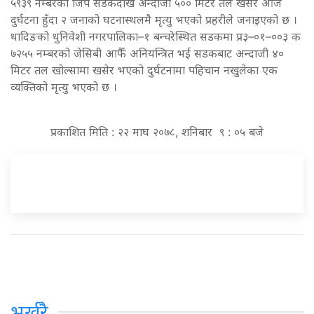
५९३९ नम्बरको जिप सडकदेखि अन्दाजी ५०० मिटर तल खसेर आज
दुर्घटना हुँदा २ जनाको घटनास्थलमै मृत्यु भएको प्रहरीले जनाइएको छ ।
धादिङको धुनिवेशी नगरपालिका–१ बन्चरेस्थित सडकमा प्र३–०१–००३ क
७२५५ नम्बरको जेसिबी आफैँ अनियन्त्रित भई सडकबाट अन्दाजी ४०
मिटर तल खोल्सामा खसेर भएको दुर्घटनामा पहिचान नखुलेका एक
व्यक्तिको मृत्यु भएको छ ।
प्रकाशित मिति : २२ माघ २०७८, शनिबार ९ : ०५ बजे
भर्खरै