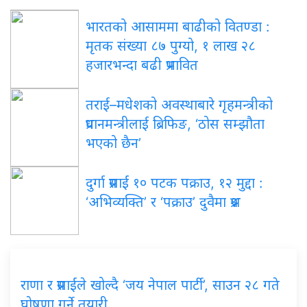
भारतको आसाममा बाढीको वितण्डा :
मृतक संख्या ८७ पुग्यो, १ लाख २८
हजारभन्दा बढी प्रभावित
तराई–मधेशको अवस्थाबारे गृहमन्त्रीको
प्रधानमन्त्रीलाई ब्रिफिङ, ‘ठोस सम्झौता
भएको छैन’
दुर्गा प्रसाईं १० पटक पक्राउ, १२ मुद्दा :
‘अभिव्यक्ति’ र ‘पक्राउ’ दुवैमा प्रश्न
राणा र प्रसाईंले खोल्दै ‘जय नेपाल पार्टी’, साउन २८ गते
घोषणा गर्ने तयारी