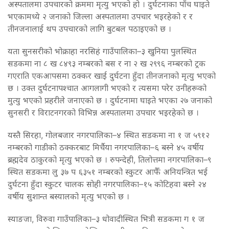
अस्पतालमा उपचारको क्रममा मृत्यु भएको हो । दुर्घटनाका पाँच घाइते
भएकामध्ये २ जनाको जिल्ला अस्पतालमा उपचार भइरहेको र र
तीनजनालाई थप उपचारको लागि बुटबल पठाइएको छ ।
यता सुनसरीको भोक्राहा नरसिहं गाउँपालिका–३ खुनिया पुलस्थित
सडकमा ना ८ ख ८४९३ नम्बरको बस र ना २ ख २९९६ नम्बरको ट्रक
गएराति एकआपसमा ठक्कर खाई दुर्घटना हुँदा तीनजनाको मृत्यु भएको
छ । उक्त दुर्घटनापश्चात आगलागी भएको र त्यसमा परेर उनीहरूको
मुत्यु भएको प्रहरीले जनाएको छ । दुर्घटनामा घाइते भएका २७ जनाको
सुनसरी र विराटनगरको विभिन्न अस्पतालमा उपचार भइरहेको छ ।
यस्तै सिरहा, गोलबजार नगरपालिका–४ स्थित सडकमा ना १ ज ५९१२
नम्बरको गाडीको ठक्करबाट मिर्चैया नगरपालिका–६ बस्ने ४५ वर्षीय
ब्रह्मदेव ठाकुरको मृत्यु भएको छ । रुपन्देही, तिलोत्तमा नगरपालिका–९
स्थित सडकमा लु ३७ प ६३५१ नम्बरको स्कुटर आफैँ अनियन्त्रित भई
दुर्घटना हुँदा स्कुटर चालक सोही नगरपालिका–१५ कोटिहवा बस्ने २४
वर्षीय सुशान्त बस्यालको मृत्यु भएको छ ।
स्याङजा, विरुवा गाउँपालिका–३ धोवादीस्थित भित्री सडकमा ग १ ज