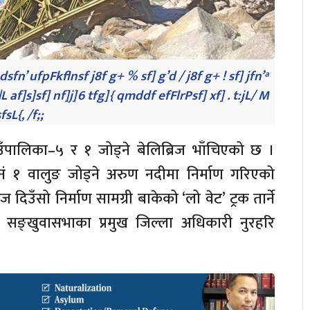
dsfn’ ufpFkflnsf j8f g+ % sf] g’d / j8f g+ ! sf] jfn’ª
L af]s]sf] nf]j]6 tfg]{ qmddf efFlrPsf] xf] . t:jL/ M
fsL{, /f;;
पालिका–५ र १ जोड्ने बेलिब्रिज भाँचिएको छ ।
ं १ वालुङ जोड्ने अरुण नदीमा निर्माण गरिएको
दिउँसो निर्माण सामग्री बाकेको ‘लो वेट’ ट्रक तार्ने
को सङ्खुवासभाका प्रमुख जिल्ला अधिकारी नुरहरि