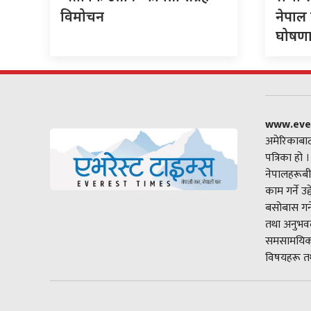
विमोचन
नेपाल 
घोषणा 
www.eve
अमेरिकाबाट
पत्रिका हो 
नेपालहरूबी
काम गर्ने उ
बसोबास गर्
तथा अनुभवल
समसामयिक 
विषयहरू तथ