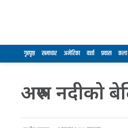
गृहपृष्ठ
समाचार
अमेरिका
वार्ता
प्रवास
कला 
अरुण नदीको बेल