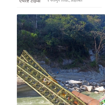
१ फाल्गुन २०७८, आइतबार
एभरेष्ट टाइम्स