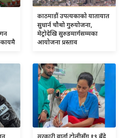
काठमाडौं
उपत्यकाको यातायात
सुधार्न चौथो गुरुयोजना,
गगन
मेट्रोदेखि सुरुङमार्गसम्मका
 कायमै
आयोजना प्रस्ताव
सरकारी
ान
वार्ता टोलीसँग १९ बुँदे