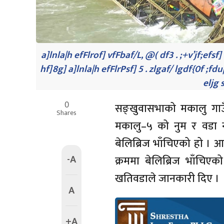
a]lnla|h efFlrof] vfFbaf/L, @( df3 . ;+v’jf;efsf] 
hf]8g] a]lnla|h efFlrPsf] 5 . zlgaf/ lgdf{0f ;fdu|
eljg s
0
सङ्खुवासभाको मकालु गाउँ
Shares
मकालु–५ को नुम र वडा न
बेलिब्रिज भाँचिएको हो । आज 
-A
क्रममा बेलिब्रिज भाँचिए
खतिवडाले जानकारी दिए ।
A
+A