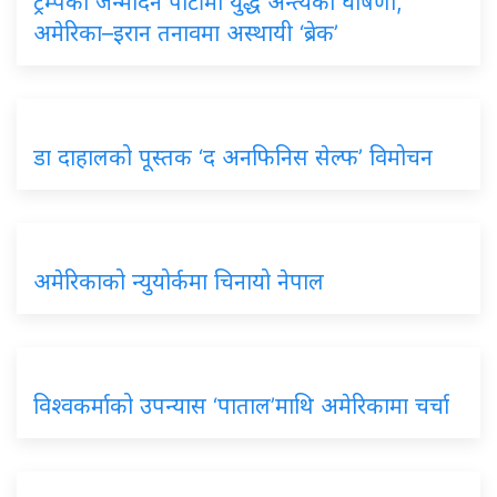
ट्रम्पको जन्मदिन पार्टीमा युद्ध अन्त्यको घोषणा,
अमेरिका–इरान तनावमा अस्थायी ‘ब्रेक’
डा दाहालको पूस्तक ‘द अनफिनिस सेल्फ’ विमोचन
अमेरिकाको न्युयोर्कमा चिनायो नेपाल
विश्वकर्माको उपन्यास ‘पाताल’माथि अमेरिकामा चर्चा