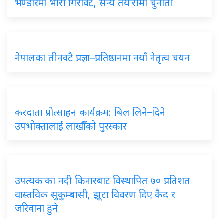
भण्डारमा भारी गिरावट, सैन्य तयारीमा चुनौती
नेपालका तीनवटै प्रज्ञा–प्रतिष्ठानमा नयाँ नेतृत्व चयन
करदाता प्रोत्साहन कार्यक्रम: बिल लिने–दिने
उपभोक्तालाई लाखौँको पुरस्कार
उपत्यकाका नदी किनारबाट विस्थापित ७० प्रतिशत
वास्तविक सुकुम्बासी, झूटा विवरण दिए कैद र
जरिवाना हुने