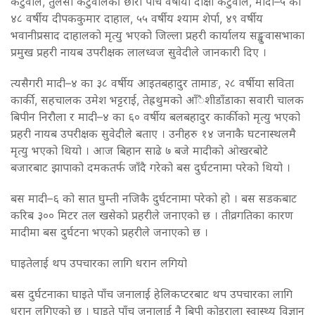
कटुवाल, तुलसा कटुवालकी छोरी पाँच वर्षीया दीक्षा कटुवाल, मादी–५ का
४८ वर्षीय दीपककुमार दाहाल, ५५ वर्षीय श्याम शेर्पा, ४९ वर्षीय
भवानीप्रसाद दाहालको मृत्यु भएको जिल्ला प्रहरी कार्यालय सङ्खुवासभाका
प्रमुख प्रहरी नायब उपरीक्षक लालध्वज सुवेदीले जानकारी दिए ।
त्यसैगरी मादी–४ का ३८ वर्षीय आइतबहादुर तामाङ, २८ वर्षीया सविता
कार्की, सहचालक उमेश भट्टराई, तेह्रथुमको आँैशीडाँडाका सवारी चालक
बिपीन निरौला र मादी–४ का ६० वर्षीय बलबहादुर कार्कीको मृत्यु भएको
प्रहरी नायब उपरीक्षक सुवेदीले बताए । उनीहरु १४ जनाकै घटनास्थलमै
मृत्यु भएको थियो । आज बिहान साढे ७ बजे मादीको ओखरबोटे
बजारबाट झापाको दमकतर्फ जाँदै गरेको बस दुर्घटनामा परेको थियो ।
बस मादी–६ को सात घुम्ती नजिकै दुर्घटनामा परेको हो । बस सडकबाट
करिब ३०० मिटर तल खसेको प्रहरीले जनाएको छ । तीव्रगतिका कारण
मादीमा बस दुर्घटना भएको प्रहरीले जनाएको छ ।
घाइतेलाई थप उपचारका लागि धरान लगियो
बस दुर्घटनाका घाइते पाँच जनालाई हेलिकप्टरबाट थप उपचारका लागि
धरान लगिएको छ । घाइते पाँच जनालाई नै बिपी कोइराला स्वास्थ्य विज्ञान