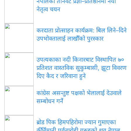
नेपालका तीनवटै प्रज्ञा–प्रतिष्ठानमा नयाँ
नेतृत्व चयन
करदाता प्रोत्साहन कार्यक्रम: बिल लिने–दिने
उपभोक्तालाई लाखौँको पुरस्कार
उपत्यकाका नदी किनारबाट विस्थापित ७०
प्रतिशत वास्तविक सुकुम्बासी, झूटा विवरण
दिए कैद र जरिवाना हुने
कांग्रेस असन्तुष्ट पक्षको भेलालाई देउवाले
सम्बोधन गर्ने
ब्रोड पिक हिमपहिरोमा ज्यान गुमाएका
कीर्तिमानी पर्वतारोही गुरुङको शव नेपाल