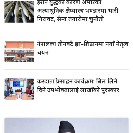
इरान
युद्धका कारण अमेरिकी
अत्याधुनिक क्षेप्यास्त्र भण्डारमा भारी
गिरावट, सैन्य तयारीमा चुनौती
नेपालका
तीनवटै प्रज्ञा–प्रतिष्ठानमा नयाँ नेतृत्व
चयन
करदाता
प्रोत्साहन कार्यक्रम: बिल लिने–
दिने उपभोक्तालाई लाखौँको पुरस्कार