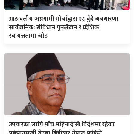
आठ
दलीय अग्रगामी मोर्चाद्वारा २८ बुँदे अवधारणा
सार्वजनिक: संविधान पुनर्लेखन र प्रादेशिक
स्वायत्ततामा जोड
उपचारका
लागि पाँच महिनादेखि विदेशमा रहेका
पूर्वप्रधानमन्त्री देउवा बिहीबार नेपाल फर्किने