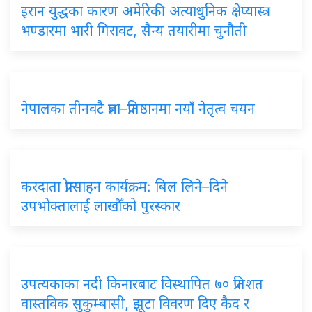
इरान युद्धका कारण अमेरिकी अत्याधुनिक क्षेप्यास्त्र
भण्डारमा भारी गिरावट, सैन्य तयारीमा चुनौती
नेपालका तीनवटै प्रज्ञा–प्रतिष्ठानमा नयाँ नेतृत्व चयन
करदाता प्रोत्साहन कार्यक्रम: बिल लिने–दिने
उपभोक्तालाई लाखौँको पुरस्कार
उपत्यकाका नदी किनारबाट विस्थापित ७० प्रतिशत
वास्तविक सुकुम्बासी, झूटा विवरण दिए कैद र