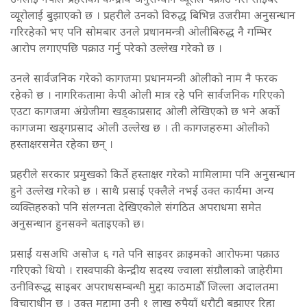
व्यूरोलाई बुझाएको छ । प्रहरीले उनको विरुद्ध बिभिन्न उजरीमा अनुसन्धान
गरिरहेको भए पनि सोमबार उनले प्रधानमन्त्री ओलीबिरुद्ध नै गम्भिर
आरोप लगाएपछि पक्राउ गर्नु परेको उल्लेख गरेको छ ।
उनले सार्वजनिक गरेको कागजमा प्रधानमन्त्री ओलीको नाम नै फरक
रहेको छ । नागरिकतामा केपी ओली मात्र रहे पनि सार्वजनिक गरिएको
एउटा कागजमा अंग्रेजीमा खड्काप्रसाद ओली लेखिएको छ भने अर्को
कागजमा खड्गप्रसाद ओली उल्लेख छ । ती कागजहरुमा ओलीको
हस्ताक्षरसमेत रहेका छन् ।
प्रहरीले सरकार प्रमुखको किर्ते हस्ताक्षर गरेको मामिलामा पनि अनुसन्धान
हुने उल्लेख गरेको छ । साथै प्रसाई एक्लैले नभई उक्त कार्यमा अन्य
व्यक्तिहरुको पनि संलग्नता देखिएकोले संगठित अपराधमा समेत
अनुसन्धान हुनसक्ने बताइएको छ।
प्रसाईं यसअघि असोज ६ गते पनि साइवर क्राइमको आरोफमा पक्राउ
गरिएको थियो । रास्वपाकी केन्द्रीय सदस्य ज्वाला संग्रौलाको जाहेरीमा
उनीविरूद्ध साइबर अपराधसम्बन्धी मुद्दा काठमाडौँ जिल्ला अदालतमा
विचाराधीन छ । उक्त मुद्दामा उनी १ लाख रुपैयाँ धरौटी बुझाएर रिहा