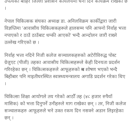
उपत्यका बाहिर जिल्ला प्रशासन कार्यलयमा धर्ना दिने कार्यक्रम राखेको छ
।
नेपाल चिकित्सक संघका अध्यक्ष डा. अनिलविक्रम कार्कीद्वारा जारी
विज्ञप्तिमा ‘आवासीय चिकित्सकहरूले हालसम्म पनि आफ्नो निर्वाह भत्ता
नपाएको र ठाउँ ठाउँबाट धम्की आएको’ भन्दै आन्दोलन जारी राख्ने
उल्लेख गरिएको छ ।
निर्वाह भत्ता नदिने निजी कलेज सञ्चालकहरुको अटेरीविरुद्ध पोस्ट
ग्रेजुएट (पीजी) तहका आवासीय चिकित्सहरूले केही दिनयता प्रदर्शन
गरिरहेका छन् । चिकित्सकहरुले आफूहरुको श्रम शोषण भएको भन्दै
बिहीबार पनि माइतीघरस्थित स्वास्थ्यमन्त्रालय अगाडि प्रदर्शन गरेका थिए
।
चिकित्सा शिक्षा आयोगले तय गरेको आठौँ तह (४८ हजार रुपैयाँ
मासिक) को भत्ता दिनुपर्ने उनीहरुले माग राखेका छन् । तर, निजी कलेज
सञ्चालकहरु आफूहरुले भने उक्त रकम दिन नसक्ने अडान लिइरहेका
छन् ।