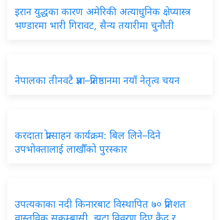
इरान युद्धका कारण अमेरिकी अत्याधुनिक क्षेप्यास्त्र
भण्डारमा भारी गिरावट, सैन्य तयारीमा चुनौती
नेपालका तीनवटै प्रज्ञा–प्रतिष्ठानमा नयाँ नेतृत्व चयन
करदाता प्रोत्साहन कार्यक्रम: बिल लिने–दिने
उपभोक्तालाई लाखौँको पुरस्कार
उपत्यकाका नदी किनारबाट विस्थापित ७० प्रतिशत
वास्तविक सुकुम्बासी, झूटा विवरण दिए कैद र