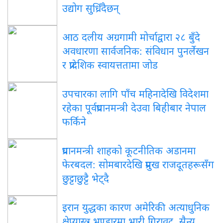
उद्योग सुध्रिँदैछन्
आठ दलीय अग्रगामी मोर्चाद्वारा २८ बुँदे
अवधारणा सार्वजनिक: संविधान पुनर्लेखन
र प्रादेशिक स्वायत्ततामा जोड
उपचारका लागि पाँच महिनादेखि विदेशमा
रहेका पूर्वप्रधानमन्त्री देउवा बिहीबार नेपाल
फर्किने
प्रधानमन्त्री शाहको कूटनीतिक अडानमा
फेरबदल: सोमबारदेखि प्रमुख राजदूतहरूसँग
छुट्टाछुट्टै भेट्दै
इरान युद्धका कारण अमेरिकी अत्याधुनिक
क्षेप्यास्त्र भण्डारमा भारी गिरावट, सैन्य