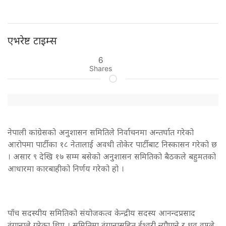
एभरेष्ट टाइम्स
6
Shares
नेपाली कांग्रेसको अनुशासन समितिले निर्वाचनमा अन्तर्घात गरेको
आरोपमा पार्टीका १८ नेतालाई अवधी तोकेर पार्टीबाट निस्कासन गरेको छ
। असार ९ देखि १७ सम्म बसेको अनुशासन समितिको बैठकले बहुमतको
आधारमा कारबाहीको निर्णय गरेको हो ।
पाँच सदस्यीय समितिको संयोजकत्व केन्द्रीय सदस्य आनन्दप्रसाद
ढुंगानाले गरेका थिए । समितिमा ढुंगानासहित ईश्वरी न्यौपाने र ध्रुव वाग्ले