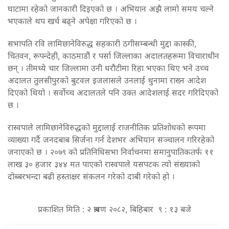
घाटामा रहेको जानकारी दिइएको छ । अभियान अझै लामो समय चल्ने
भएकाले थप खर्च बढ्ने अपेक्षा गरिएको छ ।
सभापति रवि लामिछानेविरुद्ध सहकारी ठगीसम्बन्धी मुद्दा कास्की,
चितवन, रूपन्देही, काठमाडौं र पर्सा जिल्लाका अदालतहरूमा विचाराधीन
छन् । तीमध्ये चार जिल्लामा उनी धरौटीमा रिहा भएका थिए भने उच्च
अदालत तुलसीपुरको बुटवल इजलासले उनलाई थुनामा राख्न आदेश
दिएको थियो । सर्वोच्च अदालतले पनि उक्त आदेशलाई सदर गरिदिएको
छ ।
रास्वपाले लामिछानेविरुद्धको मुद्दालाई राजनीतिक प्रतिशोधको रूपमा
व्याख्या गर्दै जनदबाब सिर्जना गर्न देशभर अभियान सञ्चालन गरिरहेको
जनाएको छ । २०७९ को प्रतिनिधिसभा निर्वाचनमा समानुपातिकतर्फ ११
लाख ३० हजार ३४४ मत पाएको रास्वपाले यसपटक त्यो संख्याको
दोब्बरभन्दा बढी हस्ताक्षर संकलन गरेको दाबी गरेको हो ।
प्रकाशित मिति : २ श्रावण २०८२, बिहिबार ९ : १३ बजे