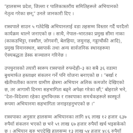
“हालसम्म प्रदेश, जिल्ला र पालिकास्तरीय समितिहरूले अभियानको
नेतृत्व गरेका छन्,” उनले जानकारी दिए ।
रास्वपाले साउन ५ गतेदेखि अभियानलाई वडा तहसम्म विस्तार गर्दै घरदैलो
कार्यक्रम थाल्ने जनाएको छ । साथै, नेपाल–भारतका प्रमुख सीमा नाका
(काकडभिट्टा, रक्सौल, जोगवनी, बेलहिया, जमुनाह, गड्डाचौकी आदि),
प्रमुख विमानस्थल, बसपार्क तथा अन्य सार्वजनिक स्थानहरूमा
ऐक्यबद्धता डेस्क सञ्चालन गरिनेछ ।
उपचुनावको तयारी स्वरूप रास्वपाले रुपन्देही–३ का सबै ३६ वडामा
बुथमार्फत हस्ताक्षर संकलन गर्ने पनि योजना बनाएको छ । “बर्खा र
खेतीपातीका कारण ग्रामीण क्षेत्रमा अभियान अलिक कमजोर देखिएको
छ, तर आगामी दिनमा सहभागिता बढ्ने अपेक्षा गरेका छौं,” बोहराले भने,
“देश–विदेशमा रहेका शुभचिन्तक र रास्वपाका समर्थकहरूले स्वस्फूर्त
रूपमा अभियानमा सहभागिता जनाइरहनुभएको छ ।”
रास्वपाका अनुसार हालसम्म अभियानका लागि ४६ लाख १२ हजार ६३७
रुपैयाँ संकलन भएको छ भने ५९ लाख ६७ हजार रुपैयाँ खर्च भइसकेको
छ । अभियान सुरु भएदेखि हालसम्म १३ लाख ५४ हजार ४८६ रुपैयाँ