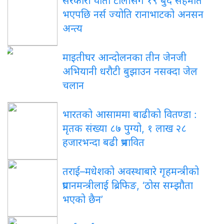
सरकारी वार्ता टोलीसँग १९ बुँदे सहमति
भएपछि नर्स ज्योति रानाभाटको अनसन
अन्त्य
माइतीघर आन्दोलनका तीन जेनजी
अभियानी धरौटी बुझाउन नसक्दा जेल
चलान
भारतको आसाममा बाढीको वितण्डा :
मृतक संख्या ८७ पुग्यो, १ लाख २८
हजारभन्दा बढी प्रभावित
तराई–मधेशको अवस्थाबारे गृहमन्त्रीको
प्रधानमन्त्रीलाई ब्रिफिङ, ‘ठोस सम्झौता
भएको छैन’