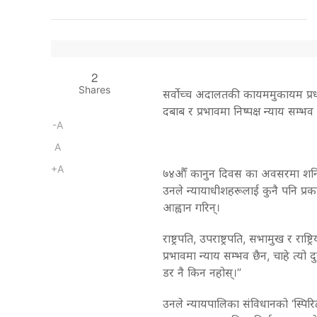
2
Shares
सर्वोच्च अदालतकी कायममुकायम प्रध
दबाब र प्रभावमा निष्पक्ष न्याय सम्भव न
-A
A
+A
७४औँ कानुन दिवस का अवसरमा शनिबा
उनले न्यायाधीशहरूलाई कुनै पनि प्रक
आह्वान गरिन्।
राष्ट्रपति, उपराष्ट्रपति, सभामुख र रा
प्रभावमा न्याय सम्भव छैन, चाहे त्य
डर नै किन नहोस्।”
उनले न्यायपालिका संविधानको ‘स्पिरि