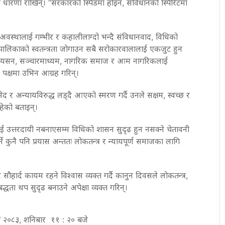
ने धारणा राखिन्। “सरकारको स्पिडमा होइन, संविधानको स्पिरिटमा
न अवस्थालाई गम्भीर र कहालीलाग्दो भन्दै संविधानवाद, विधिको
लिकाको स्वतन्त्रता जोगाउन सबै सरोकारवालालाई एकजुट हुन
सियसन, सञ्चारमाध्यम, नागरिक समाज र आम नागरिकलाई
ो पक्षमा उभिन आग्रह गरिन्।
ेद र अन्यायविरुद्ध लड्दै आएको स्मरण गर्दै उनले सक्षम, स्वच्छ र
हेको बताइन्।
ाई उत्तरदायी नबनाएसम्म विधिको शासन सुदृढ हुन नसक्ने चेतावनी
्ने कुनै पनि प्रयास अन्ततः लोकतन्त्र र न्यायपूर्ण समाजका लागि
ौहार्द कायम रहने विश्वास व्यक्त गर्दै कानुन दिवसले लोकतन्त्र,
्धता थप सुदृढ बनाउने अपेक्षा व्यक्त गरिन्।
ाख २०८३, शनिबार ११ : २० बजे