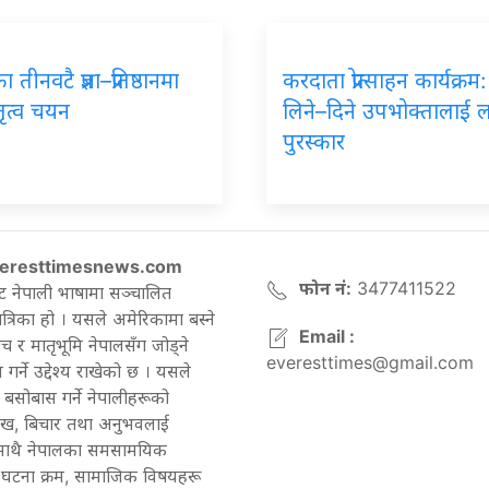
तीनवटै प्रज्ञा–प्रतिष्ठानमा
करदाता प्रोत्साहन कार्यक्रम
तृत्व चयन
लिने–दिने उपभोक्तालाई 
पुरस्कार
eresttimesnews.com
फोन नं:
3477411522
ट नेपाली भाषामा सञ्चालित
रिका हो । यसले अमेरिकामा बस्ने
Email :
च र मातृभूमि नेपालसँग जोड्ने
everesttimes@gmail.com
गर्ने उद्देश्य राखेको छ । यसले
बसोबास गर्ने नेपालीहरूको
ेख, बिचार तथा अनुभवलाई
 साथै नेपालका समसामयिक
घटना क्रम, सामाजिक विषयहरू