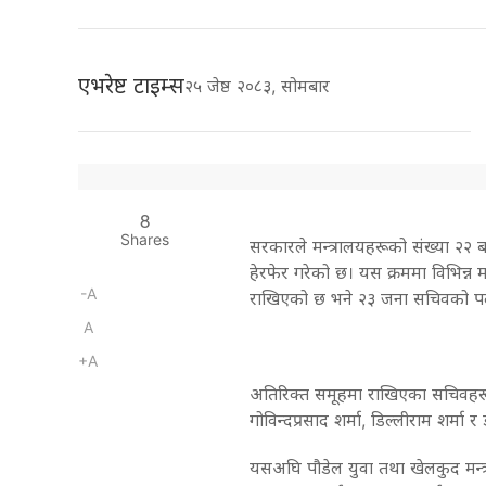
एभरेष्ट टाइम्स
२५ जेष्ठ २०८३, सोमबार
8
Shares
सरकारले मन्त्रालयहरूको संख्या २२ 
हेरफेर गरेको छ। यस क्रममा विभिन्न
-A
राखिएको छ भने २३ जना सचिवको पदस्
A
+A
अतिरिक्त समूहमा राखिएका सचिवहरूमा
गोविन्दप्रसाद शर्मा, डिल्लीराम शर्मा र
यसअघि पौडेल युवा तथा खेलकुद मन्त्र