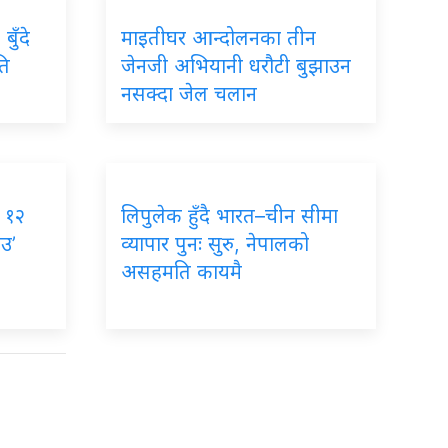
बुँदे
माइतीघर आन्दोलनका तीन
ति
जेनजी अभियानी धरौटी बुझाउन
नसक्दा जेल चलान
, १२
लिपुलेक हुँदै भारत–चीन सीमा
ाउ’
व्यापार पुनः सुरु, नेपालको
असहमति कायमै