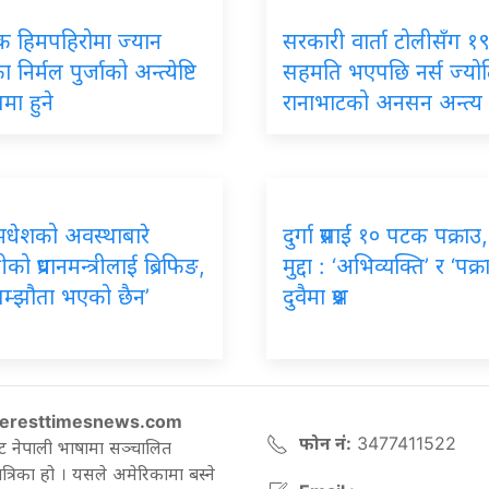
िक हिमपहिरोमा ज्यान
सरकारी वार्ता टोलीसँग १९ 
 निर्मल पुर्जाको अन्त्येष्टि
सहमति भएपछि नर्स ज्यो
मा हुने
रानाभाटको अनसन अन्त्य
मधेशको अवस्थाबारे
दुर्गा प्रसाईं १० पटक पक्राउ
रीको प्रधानमन्त्रीलाई ब्रिफिङ,
मुद्दा : ‘अभिव्यक्ति’ र ‘पक्र
सम्झौता भएको छैन’
दुवैमा प्रश्न
eresttimesnews.com
फोन नं:
3477411522
ट नेपाली भाषामा सञ्चालित
रिका हो । यसले अमेरिकामा बस्ने