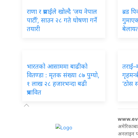
राणा र प्रसाईंले खोल्दै ‘जय नेपाल
ब्रड प
पार्टी’, साउन २८ गते घोषणा गर्ने
गुमाएका
तयारी
बेलायत
भारतको आसाममा बाढीको
तराई–
वितण्डा : मृतक संख्या ८७ पुग्यो,
गृहमन्त्
१ लाख २८ हजारभन्दा बढी
‘ठोस 
प्रभावित
www.ev
अमेरिकाबा
अनलाइन पत्