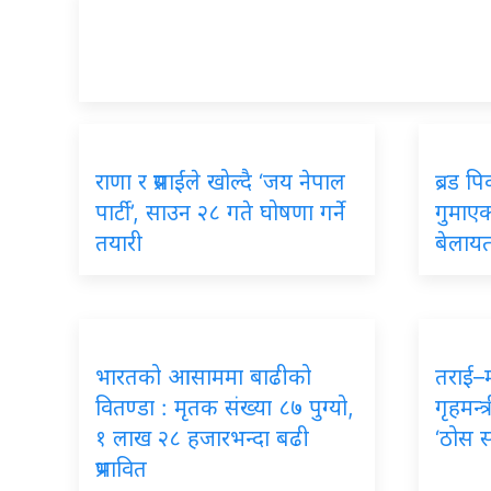
राणा र प्रसाईंले खोल्दै ‘जय नेपाल
ब्रड प
पार्टी’, साउन २८ गते घोषणा गर्ने
गुमाएका
तयारी
बेलायत
भारतको आसाममा बाढीको
तराई–
वितण्डा : मृतक संख्या ८७ पुग्यो,
गृहमन्त्
१ लाख २८ हजारभन्दा बढी
‘ठोस 
प्रभावित