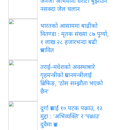
जेनजी अभियानी धरौटी बुझाउन
नसक्दा जेल चलान
भारतको आसाममा बाढीको
वितण्डा : मृतक संख्या ८७ पुग्यो,
१ लाख २८ हजारभन्दा बढी
प्रभावित
तराई–मधेशको अवस्थाबारे
गृहमन्त्रीको प्रधानमन्त्रीलाई
ब्रिफिङ, ‘ठोस सम्झौता भएको
छैन’
दुर्गा प्रसाईं १० पटक पक्राउ, १२
मुद्दा : ‘अभिव्यक्ति’ र ‘पक्राउ’
दुवैमा प्रश्न