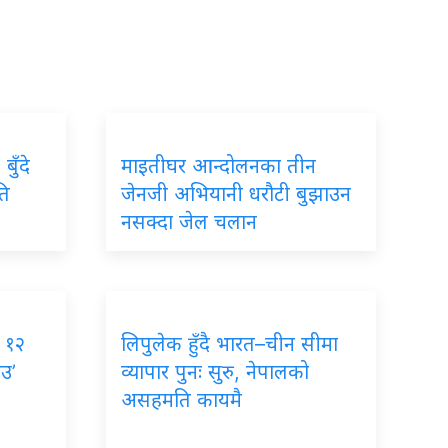
बुँदे
माइतीघर आन्दोलनका तीन
ति
जेनजी अभियानी धरौटी बुझाउन
नसक्दा जेल चलान
, १२
लिपुलेक हुँदै भारत–चीन सीमा
ाउ’
व्यापार पुनः सुरु, नेपालको
असहमति कायमै