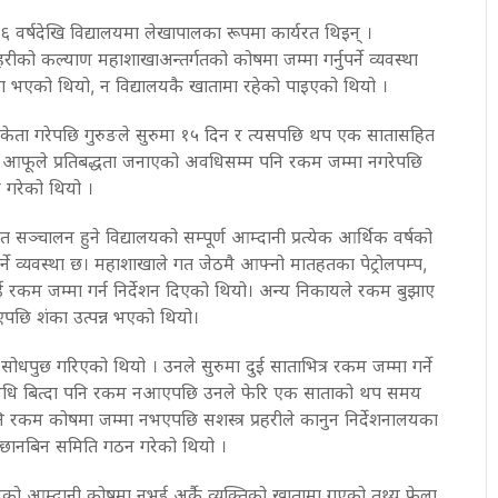
६ वर्षदेखि विद्यालयमा लेखापालका रूपमा कार्यरत थिइन् ।
रीको कल्याण महाशाखाअन्तर्गतको कोषमा जम्मा गर्नुपर्ने व्यवस्था
 भएको थियो, न विद्यालयकै खातामा रहेको पाइएको थियो ।
ेता गरेपछि गुरुङले सुरुमा १५ दिन र त्यसपछि थप एक सातासहित
 आफूले प्रतिबद्धता जनाएको अवधिसम्म पनि रकम जम्मा नगरेपछि
ु गरेको थियो ।
त सञ्चालन हुने विद्यालयको सम्पूर्ण आम्दानी प्रत्येक आर्थिक वर्षको
र्ने व्यवस्था छ। महाशाखाले गत जेठमै आफ्नो मातहतका पेट्रोलपम्प,
 रकम जम्मा गर्न निर्देशन दिएको थियो। अन्य निकायले रकम बुझाए
पछि शंका उत्पन्न भएको थियो।
ोधपुछ गरिएको थियो । उनले सुरुमा दुई साताभित्र रकम जम्मा गर्ने
 अवधि बित्दा पनि रकम नआएपछि उनले फेरि एक साताको थप समय
 रकम कोषमा जम्मा नभएपछि सशस्त्र प्रहरीले कानुन निर्देशनालयका
 छानबिन समिति गठन गरेको थियो ।
लयको आम्दानी कोषमा नभई अर्कै व्यक्तिको खातामा गएको तथ्य फेला