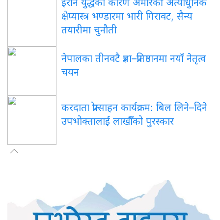
इरान युद्धका कारण अमेरिकी अत्याधुनिक
क्षेप्यास्त्र भण्डारमा भारी गिरावट, सैन्य
तयारीमा चुनौती
नेपालका तीनवटै प्रज्ञा–प्रतिष्ठानमा नयाँ नेतृत्व
चयन
करदाता प्रोत्साहन कार्यक्रम: बिल लिने–दिने
उपभोक्तालाई लाखौँको पुरस्कार