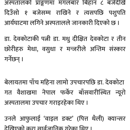
अस्पतालको प्राङ्गणमा मंगलबार बिहान ८ बजेदेखि
दिउँसो १ बजेसम्म राखिने र त्यसपछि पशुपति
आर्यघाटमा लगिने अस्पतालले जानकारी दिएको छ ।
डा. देवकोटाकी पत्नी डा. मधु दीक्षित देवकोटा र तीन
छोरीहरु मेधा, वसुधा र मन्जरीले अन्तिम संस्कार
गर्नेछन् ।
बेलायतमा पाँच महिना लामो उपचारपछि डा. देवकोटा
गत वैशाखमा नेपाल फर्केर बाँसवारीस्थित न्यूरो
अस्पतालमा उपचार गराइरहेका थिए ।
उनले आफुलाई ‘वाइल डक्ट’ (पित्त थैली) क्यान्सर
देखिएको कुरा सार्वजानिक गरेका थिए ।