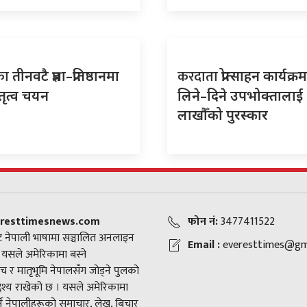
का
करदाता
तीनवटै प्रज्ञा–प्रतिष्ठानमा
प्रोत्साहन कार्यक्
ेतृत्व चयन
लिने–दिने उपभोक्तालाई
लाखौँको पुरस्कार
resttimesnews.com
फोन नं:
3477411522
 नेपाली भाषामा सञ्चालित अनलाइन
Email :
everesttimes@gm
। यसले अमेरिकामा बस्ने
च र मातृभूमि नेपालसँग जोड्ने पुलको
द्देश्य राखेको छ । यसले अमेरिकामा
ने नेपालीहरूको समाचार, लेख, बिचार