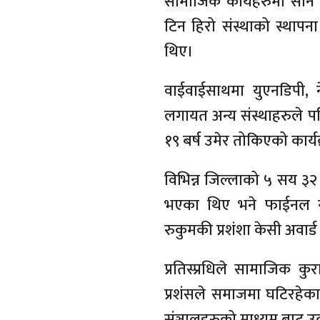
सामाजिक कार्यहरुमा सानै 
टिन हिरो संस्थाको स्थाप
थिए।
वाईवाईसाथमा युएनडिपी, ने
लगायत अन्य संस्थाहरुले पनि
१९ बर्ष उमेर तोकिएको कार्
विभिन्न जिल्लाको ५ सय ३२ 
भएका थिए भने फाईनल रा
रुकुमकी प्रशंशा केसी अवा
प्रतिस्प्रधिले सामाजिक कु
प्रशंसले समाजमा घटिरहे
संञ्जालहरुको माध्यम बाट उठ्