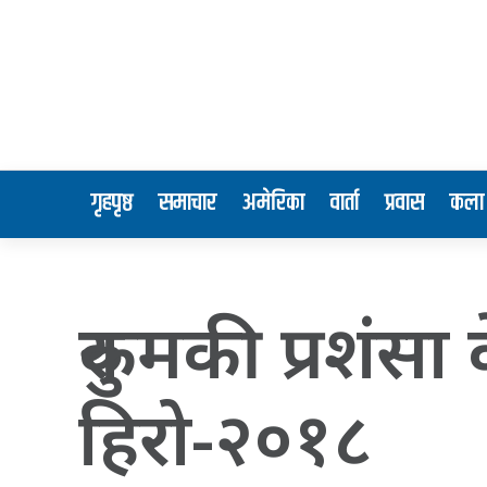
गृहपृष्ठ
समाचार
अमेरिका
वार्ता
प्रवास
कला 
रुकुमकी प्रशंस
हिरो-२०१८