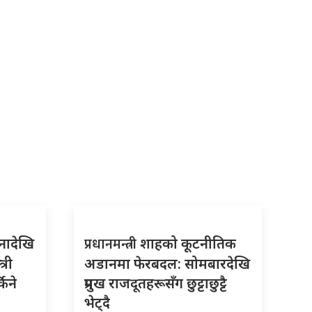
प्रधानमन्त्री
नादेखि
शाहको कूटनीतिक
्री
अडानमा फेरबदल: सोमबारदेखि
किने
प्रमुख राजदूतहरूसँग छुट्टाछुट्टै
भेट्दै