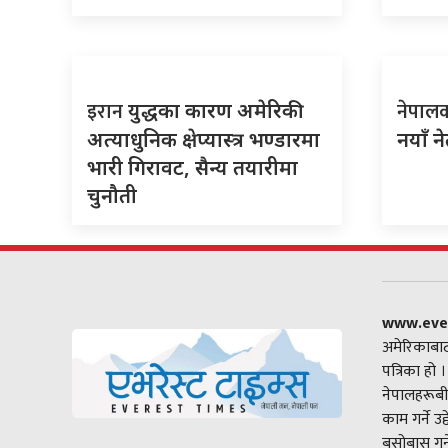
इरान
नेपाल
युद्धका कारण अमेरिकी
अत्याधुनिक क्षेप्यास्त्र भण्डारमा
नयाँ न
भारी गिरावट, सैन्य तयारीमा
चुनौती
www.eve
अमेरिकाबाट
पत्रिका हो 
नेपालहरूबी
काम गर्ने उ
बसोबास गर्