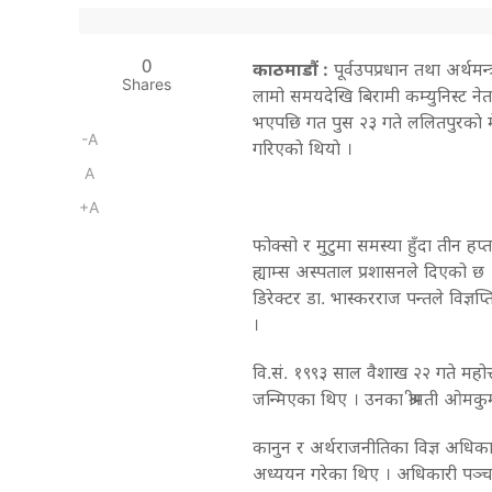
0
काठमाडौं :
पूर्वउपप्रधान तथा अर्थ
Shares
लामो समयदेखि बिरामी कम्युनिस्ट ने
भएपछि गत पुस २३ गते ललितपुरकाे मेड
-A
गरिएकाे थियाे ।
A
+A
फोक्सो र मुटुमा समस्या हुँदा तीन 
ह्याम्स अस्पताल प्रशासनले दिएको छ 
डिरेक्टर डा. भास्करराज पन्तले विज्ञप
।
वि.सं. १९९३ साल वैशाख २२ गते महोत्
जन्मिएका थिए । उनका श्रीमती ओमकुम
कानुन र अर्थराजनीतिका विज्ञ अधिक
अध्ययन गरेका थिए । अधिकारी पञ्चा