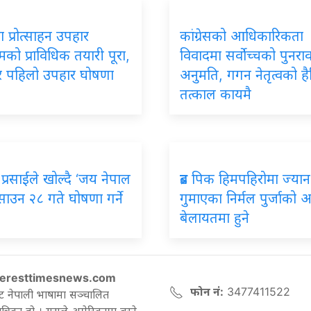
 प्रोत्साहन उपहार
कांग्रेसको आधिकारिकता
रमको प्राविधिक तयारी पूरा,
विवादमा सर्वोच्चको पुनर
ार पहिलो उपहार घोषणा
अनुमति, गगन नेतृत्वको ह
तत्काल कायमै
प्रसाईंले खोल्दै ‘जय नेपाल
ब्रड पिक हिमपहिरोमा ज्यान
, साउन २८ गते घोषणा गर्ने
गुमाएका निर्मल पुर्जाको अन्त
बेलायतमा हुने
eresttimesnews.com
फोन नं:
3477411522
ट नेपाली भाषामा सञ्चालित
रिका हो । यसले अमेरिकामा बस्ने