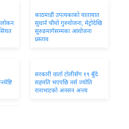
काठमाडौं उपत्यकाको यातायात
ावलोकन
सुधार्न चौथो गुरुयोजना, मेट्रोदेखि
ैसियत
सुरुङमार्गसम्मका आयोजना
प्रस्ताव
सरकारी वार्ता टोलीसँग १९ बुँदे
्येष्टि
सहमति भएपछि नर्स ज्योति
रानाभाटको अनसन अन्त्य