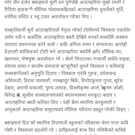
गरेर तीन दर्जन स्रष्टाहरुले चुली वन पुगेपछि आठपहरिया पुर्खा राम्ली र
रिदिमा हाङस“गै मौलिक पोशाकसहितको आठपहरिया युवतीको मुर्ति,
धार्मिक मन्दिर र भ्यु टावर अवलोकन गरेका थिए ।
संस्कृतिकर्मी सुर्य आठपहरियाले नेतृत्व गरेको टोलीमध्ये चित्रकार एकातिर
तमोर नदी र अर्कोतिर आठपहरिया बस्ती देखिने वनको मध्यतिरै जक्सन
जमाएर क्यानभास कोर्न थाले । कवि अनिता लामा र सगरमाथा आरोही
देउराली चाम्लिङको टोली भने आठपहरिया बस्तीमै झरेर मौलिक घर,
खानपान, भेषभुषा अवलोकन गरे । सेलो थिएटरका रंगकर्मी शान्ति वाइबा,
सोनाम लामा र सन्तोष तामाङले बा“सुरीको धुनले चित्रकार र कविलाई
पाश्र्वसंगीतको अनुभुति दिलाए । चित्रकार एनवि गुरुङ, उमेशचन्द्र
अधिकारी, डिराम पाल्पाली, नरबहादुर बिके, विनोदकुमार गुप्ता, सुरेश
देसार, आरपी याकामी, पुण्य तामाङ, डिल्लीकृष्ण आले, श्रीकृष्ण जोशी,
धिरेन्द्र श्रेष्ठ, सुशील शाक्यलगायतको क्यानभासमा धनकुटा बजार र
आठपहरिया बस्ती कोरेका थिए । यही बेला स्थानिय सरकुमारी र
जानुकाले आठपहरिया समुदायको मौलिक परिधान प्रस्तुत गरेकी थिइन् ।
स्रष्टाहरुले दिउ“सो स्थानिय निजामती स्कुलको परिसरमा भेला भएर कवि
गोष्ठी र चित्रकला प्रदर्शनी गरे । उनीहरुलाई साथ दिन नजिकैको कचिडे