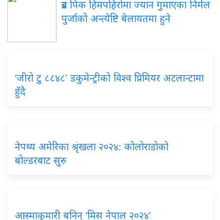
ब्रड पिक हिमपहिरोमा ज्यान गुमाएका निर्मल
पुर्जाको अन्त्येष्टि बेलायतमा हुने
‘जीरो टु ८८४८’ डकुमेन्ट्रीको विश्व प्रिमियर अटलान्टामा
हुँदै
नेपथ्य अमेरिका श्रृंखला २०२४: कोलोराडोको
बोल्डरबाट सुरु
आस्माकुमारी बनिन् ‘मिस नेपाल २०२४’