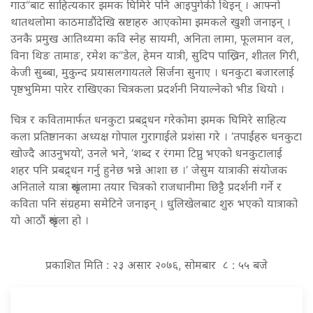
गाउ“बाट साहित्यकार झमक घिमिरे पनि आइपुगेकी थिइन् । आफ्नो
थातथलोमा काठमाडौंदेखि स्रष्टाहरु आएकोमा झमकले खुशी जनाइन् ।
उनकै प्रमुख आतिथ्यमा कवि स्नेह सायमी, अनिता लामा, फूलमान वल,
विना थिङ तामाङ, रमेश क“डेल, हेमन यात्री, सुदिप पाख्रिन, शीतल गिरी,
केजी सुब्बा, मुकुन्द प्रयासलगायतले सिर्जना सुनाए । धनकुटा बजारलाई
पृष्ठभुमिमा पारेर राखिएका चित्रकला प्रदर्शनी नियाल्नेको भीड थियो ।
चित्र र कवितामार्फत धनकुटा प्रबद्र्धन गरेकोमा झमक घिमिरे साहित्य
कला प्रतिष्ठानका अध्यक्ष गोपाल गुरागाईले प्रशंसा गरे । ‘तपाईंहरु धनकुटा
खोज्दै आउनुभयो’, उनले भने, ‘शब्द र रंगमा टिप्नु भएको धनकुटालाई
शहर पनि प्रबद्र्धन गर्नु हुनेछ भन्ने आशा छ ।’ जेसुम यात्राकी संयोजक
अनिताले यात्रा श्रृंखलामा तयार चित्रको राजधानीमा छिट्टै प्रदर्शनी गर्ने र
कविता पनि संग्रहमा समेटिने जनाइन् । धुलिखेलबाट शुरु भएको यात्राको
यो आठौं श्रृंखला हो ।
प्रकाशित मिति : २३ असार २०७६, सोमबार ८ : ५५ बजे