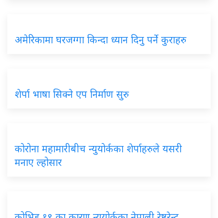
अमेरिकामा घरजग्गा किन्दा ध्यान दिनु पर्ने कुराहरु
शेर्पा भाषा सिक्ने एप निर्माण सुरु
कोरोना महामारीबीच न्युयोर्कका शेर्पाहरुले यसरी
मनाए ल्होसार
कोभिड १९ का कारण न्युयोर्कका नेपाली रेष्टुरेन्ट