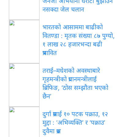
जेनजी अभियानी धरौटी बुझाउन
नसक्दा जेल चलान
भारतको
आसाममा बाढीको
वितण्डा : मृतक संख्या ८७ पुग्यो,
१ लाख २८ हजारभन्दा बढी
प्रभावित
तराई–मधेशको
अवस्थाबारे
गृहमन्त्रीको प्रधानमन्त्रीलाई
ब्रिफिङ, ‘ठोस सम्झौता भएको
छैन’
दुर्गा
प्रसाईं १० पटक पक्राउ, १२
मुद्दा : ‘अभिव्यक्ति’ र ‘पक्राउ’
दुवैमा प्रश्न