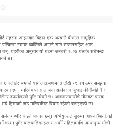
ीभपोर्ट सहरमा आइतबार बिहान एक अत्यन्तै बीभत्स सामूहिक
र एल्किन्स नामक व्यक्तिले आफ्नै सात सन्तानसहित आठ
ा छन्। प्रहरीका अनुसार यो घटना जनवरी २०२४ यताकै सबैभन्दा
िएको छ।
न करिब ६ बजेतिर भएको यस आक्रमणमा ३ देखि ११ वर्ष उमेर समूहका
ुमाएका छन्। मारिनेमध्ये सात जना सहोदर दाजुभाइ–दिदीबहिनी र
ोनर कार्यालयले पुष्टि गरेको छ। आक्रमणकारीले तीनवटा फरक–
 सबै हिंसाको जड पारिवारिक विवाद रहेको बताइएको छ।
मेत गम्भीर घाइते भएका छन्। अभियुक्तले सुरुमा आफ्नी श्रीमतीलाई
्को घरमा पुगेर बालबालिकाहरू र अर्की महिलामाथि अन्धाधुन्ध गोली