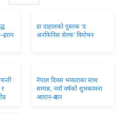
द्ध
डा
दाहालको पूस्तक ‘द
ा–इरान
अनफिनिस सेल्फ’ विमोचन
यन्ती
नेपाल
दिवस भव्यताका साथ
 र
सम्पन्न, नयाँ वर्षको शुभकामना
जोड
आदान–प्रदान